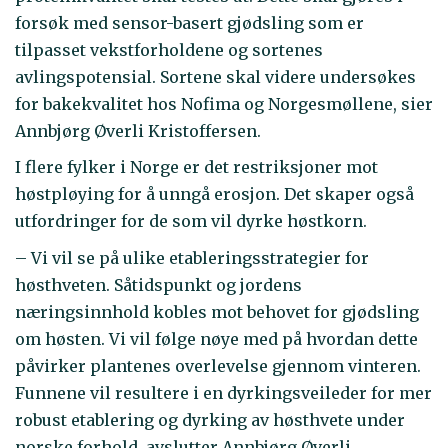
forsøk med sensor-basert gjødsling som er
tilpasset vekstforholdene og sortenes
avlingspotensial. Sortene skal videre undersøkes
for bakekvalitet hos Nofima og Norgesmøllene, sier
Annbjørg Øverli Kristoffersen.
I flere fylker i Norge er det restriksjoner mot
høstpløying for å unngå erosjon. Det skaper også
utfordringer for de som vil dyrke høstkorn.
– Vi vil se på ulike etableringsstrategier for
høsthveten. Såtidspunkt og jordens
næringsinnhold kobles mot behovet for gjødsling
om høsten. Vi vil følge nøye med på hvordan dette
påvirker plantenes overlevelse gjennom vinteren.
Funnene vil resultere i en dyrkingsveileder for mer
robust etablering og dyrking av høsthvete under
norske forhold, avslutter Annbjørg Øverli