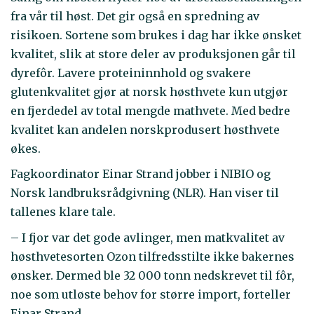
fra vår til høst. Det gir også en spredning av
risikoen. Sortene som brukes i dag har ikke ønsket
kvalitet, slik at store deler av produksjonen går til
dyrefôr. Lavere proteininnhold og svakere
glutenkvalitet gjør at norsk høsthvete kun utgjør
en fjerdedel av total mengde mathvete. Med bedre
kvalitet kan andelen norskprodusert høsthvete
økes.
Fagkoordinator Einar Strand jobber i NIBIO og
Norsk landbruksrådgivning (NLR). Han viser til
tallenes klare tale.
– I fjor var det gode avlinger, men matkvalitet av
høsthvetesorten Ozon tilfredsstilte ikke bakernes
ønsker. Dermed ble 32 000 tonn nedskrevet til fôr,
noe som utløste behov for større import, forteller
Einar Strand.