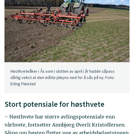
Høsthveteåker i Ås som i slutten av april i år hadde såpass
dårlig vekst at den måtte pløyes ned for å sås på ny. Foto:
Erling Fløistad
Stort potensiale for høsthvete
– Høsthvete har større avlingspotensiale enn
vårhvete, fortsetter Annbjørg Øverli Kristoffersen.
Såing om høsten flytter noe av arbeidsbelastningen