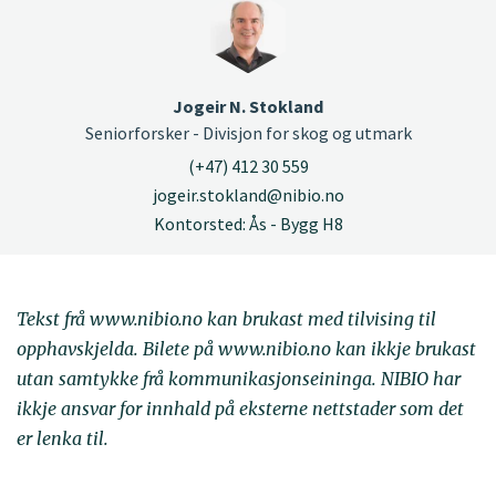
Jogeir N. Stokland
Seniorforsker - Divisjon for skog og utmark
(+47) 412 30 559
jogeir.stokland@nibio.no
Kontorsted: Ås - Bygg H8
Tekst frå www.nibio.no kan brukast med tilvising til
opphavskjelda. Bilete på www.nibio.no kan ikkje brukast
utan samtykke frå kommunikasjonseininga. NIBIO har
ikkje ansvar for innhald på eksterne nettstader som det
er lenka til.