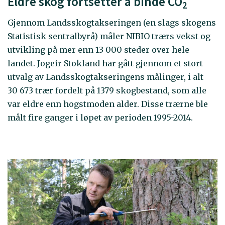
Eldre skog fortsetter å binde CO
2
Gjennom Landsskogtakseringen (en slags skogens
Statistisk sentralbyrå) måler NIBIO trærs vekst og
utvikling på mer enn 13 000 steder over hele
landet. Jogeir Stokland har gått gjennom et stort
utvalg av Landsskogtakseringens målinger, i alt
30 673 trær fordelt på 1379 skogbestand, som alle
var eldre enn hogstmoden alder. Disse trærne ble
målt fire ganger i løpet av perioden 1995-2014.