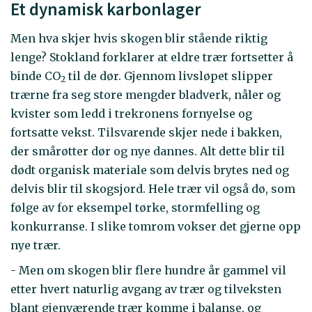
Et dynamisk karbonlager
Men hva skjer hvis skogen blir stående riktig
lenge? Stokland forklarer at eldre trær fortsetter å
binde CO
til de dør. Gjennom livsløpet slipper
2
trærne fra seg store mengder bladverk, nåler og
kvister som ledd i trekronens fornyelse og
fortsatte vekst. Tilsvarende skjer nede i bakken,
der smårøtter dør og nye dannes. Alt dette blir til
dødt organisk materiale som delvis brytes ned og
delvis blir til skogsjord. Hele trær vil også dø, som
følge av for eksempel tørke, stormfelling og
konkurranse. I slike tomrom vokser det gjerne opp
nye trær.
- Men om skogen blir flere hundre år gammel vil
etter hvert naturlig avgang av trær og tilveksten
blant gjenværende trær komme i balanse, og