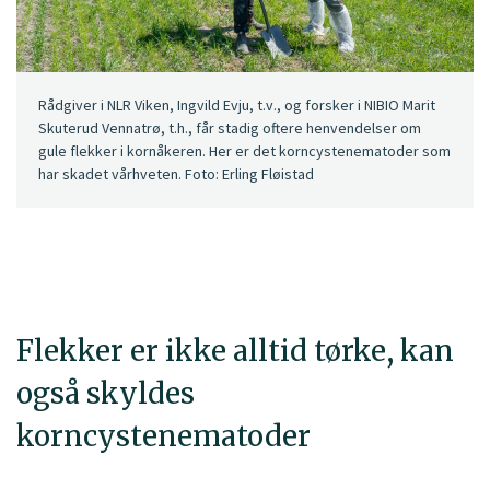
Rådgiver i NLR Viken, Ingvild Evju, t.v., og forsker i NIBIO Marit
Skuterud Vennatrø, t.h., får stadig oftere henvendelser om
gule flekker i kornåkeren. Her er det korncystenematoder som
har skadet vårhveten. Foto: Erling Fløistad
Flekker er ikke alltid tørke, kan
også skyldes
korncystenematoder