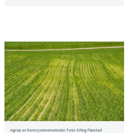
Agrep av korncystenematoder. Foto: Erling Fløistad