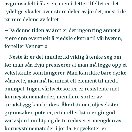
avgrensa felt i åkeren, men i dette tilfellet er det
tydelige skader over store deler av jordet, mest i de
tørrere delene av feltet.
– På denne tiden av året er det ingen ting annet å
gjøre enn eventuelt å gjødsle ekstra til vårhveten,
forteller Vennatrø.
– Neste år er det imidlertid viktig å tenke seg om
før man sår. Evju presiserer at man må legge opp et
vekstskifte som fungerer. Man kan ikke bare dyrke
vårhvete, man må ha minst ett element til med i
omløpet. Ingen vårhvetesorter er resistente mot
korncystenematoder, men flere sorter av
toradsbygg kan brukes. Åkerbønner, oljevekster,
grønnsaker, poteter, erter eller bønner gir god
variasjon i omløp og dette reduserer mengden av
korncystenematoder i jorda. Engvekster er