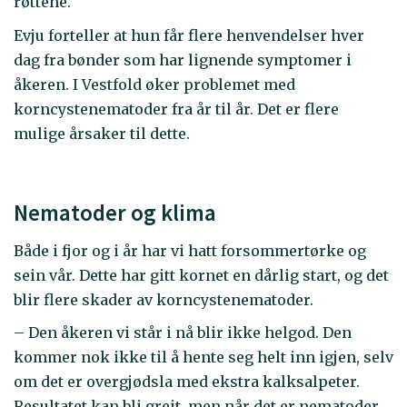
røttene.
Evju forteller at hun får flere henvendelser hver
dag fra bønder som har lignende symptomer i
åkeren. I Vestfold øker problemet med
korncystenematoder fra år til år. Det er flere
mulige årsaker til dette.
Nematoder og klima
Både i fjor og i år har vi hatt forsommertørke og
sein vår. Dette har gitt kornet en dårlig start, og det
blir flere skader av korncystenematoder.
– Den åkeren vi står i nå blir ikke helgod. Den
kommer nok ikke til å hente seg helt inn igjen, selv
om det er overgjødsla med ekstra kalksalpeter.
Resultatet kan bli greit, men når det er nematoder