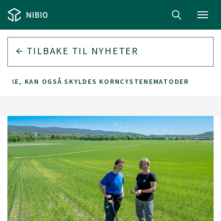
Toggl
navig
TILBAKE TIL
NYHETER
 TØRKE, KAN OGSÅ SKYLDES KORNCYSTENEMATODER