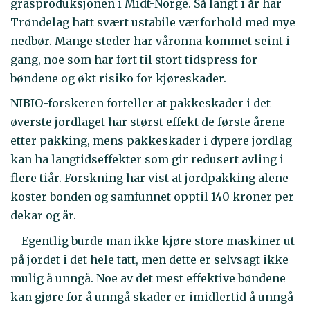
grasproduksjonen i Midt-Norge. Så langt i år har
Trøndelag hatt svært ustabile værforhold med mye
nedbør. Mange steder har våronna kommet seint i
gang, noe som har ført til stort tidspress for
bøndene og økt risiko for kjøreskader.
NIBIO-forskeren forteller at pakkeskader i det
øverste jordlaget har størst effekt de første årene
etter pakking, mens pakkeskader i dypere jordlag
kan ha langtidseffekter som gir redusert avling i
flere tiår. Forskning har vist at jordpakking alene
koster bonden og samfunnet opptil 140 kroner per
dekar og år.
– Egentlig burde man ikke kjøre store maskiner ut
på jordet i det hele tatt, men dette er selvsagt ikke
mulig å unngå. Noe av det mest effektive bøndene
kan gjøre for å unngå skader er imidlertid å unngå