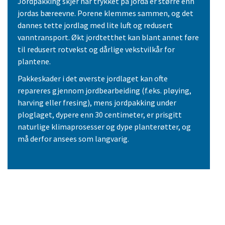
Jordpakking skjer når trykket på jorda er større enn
jordas bæreevne. Porene klemmes sammen, og det
dannes tette jordlag med lite luft og redusert
vanntransport. Økt jordtetthet kan blant annet føre
til redusert rotvekst og dårlige vekstvilkår for
plantene.
Pakkeskader i det øverste jordlaget kan ofte
repareres gjennom jordbearbeiding (f.eks. pløying,
harving eller fresing), mens jordpakking under
ploglaget, dypere enn 30 centimeter, er prisgitt
naturlige klimaprosesser og dype planterøtter, og
må derfor ansees som langvarig.