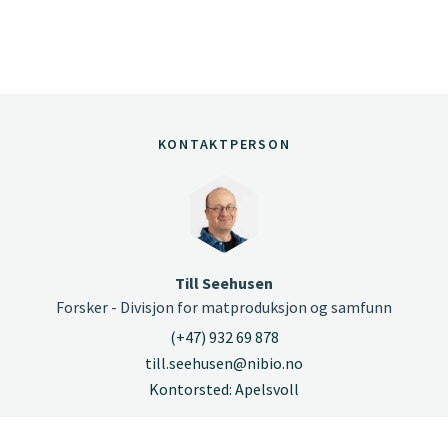
KONTAKTPERSON
Till Seehusen
Forsker - Divisjon for matproduksjon og samfunn
(+47) 932 69 878
till.seehusen@nibio.no
Kontorsted: Apelsvoll