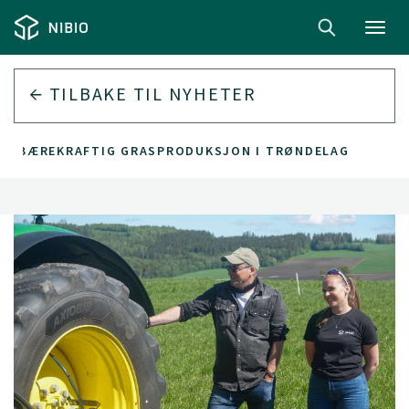
Toggl
navig
TILBAKE TIL
NYHETER
OM BÆREKRAFTIG GRASPRODUKSJON I TRØNDELAG