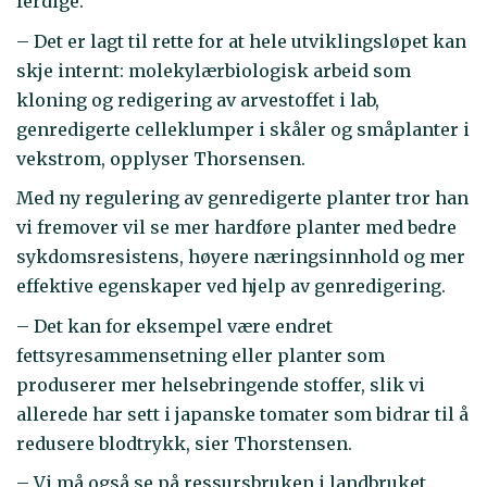
ferdige.
– Det er lagt til rette for at hele utviklingsløpet kan
skje internt: molekylærbiologisk arbeid som
kloning og redigering av arvestoffet i lab,
genredigerte celleklumper i skåler og småplanter i
vekstrom, opplyser Thorsensen.
Med ny regulering av genredigerte planter tror han
vi fremover vil se mer hardføre planter med bedre
sykdomsresistens, høyere næringsinnhold og mer
effektive egenskaper ved hjelp av genredigering.
– Det kan for eksempel være endret
fettsyresammensetning eller planter som
produserer mer helsebringende stoffer, slik vi
allerede har sett i japanske tomater som bidrar til å
redusere blodtrykk, sier Thorstensen.
– Vi må også se på ressursbruken i landbruket.