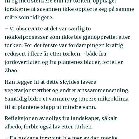
til og med sterkere enn før tørken, oppdaget
forskerne at savannen ikke oppførte seg på samme
måte som tidligere.
– Vi observerte at det var særlig to
nøkkelprosesser som ikke ble gjenopprettet etter
tørken. For det første var fordampingen kraftig
redusert i flere år etter tørken – både fra
jordoverflaten og fra plantenes blader, forteller
Zhao.
Han legger til at dette skyldes lavere
vegetasjonstetthet og endret artssammensetning.
Samtidig bidro et varmere og tørrere mikroklima
til at plantene slapp ut mindre vann.
Refleksjonen av sollys fra landskapet, såkalt
albedo, forble også lav etter tørken.
– Da buskene forsvant, ble mer av den mørke