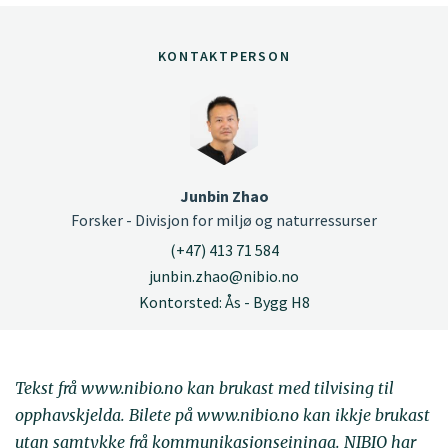
KONTAKTPERSON
Junbin Zhao
Forsker - Divisjon for miljø og naturressurser
(+47) 413 71 584
junbin.zhao@nibio.no
Kontorsted: Ås - Bygg H8
Tekst frå www.nibio.no kan brukast med tilvising til
opphavskjelda. Bilete på www.nibio.no kan ikkje brukast
utan samtykke frå kommunikasjonseininga. NIBIO har