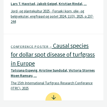
Lars T. Havstad, Jakob Geipel, Kristian Rindal, ...
Jord- og plantekultur 2025 - Forsøk i korn, olje- og
belgvekster, engfrøavl og potet 2024, 11(3), 2025, p.237-
244
Causal species
CONFERENCE POSTER –
for dollar spot disease of turfgrass
in Europe
Tatsiana Espevig, Kristine Sundsdal, Victoria Stornes
Moen Ramsøy, ...
The 15th International Turfgrass Research Conferance
(ITRC), 2025