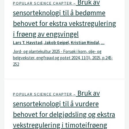
Bruk av
POPULAR SCIENCE CHAPTER –
sensorteknologi til å bedømme
behovet for ekstra vekstregulering
i frøeng av engsvingel
Lars T. Havstad, Jakob Geipel, Kristian Rindal, ...
Jord- og plantekultur 2025 - Forsøk i korn, olje- og
belgvekster, engfrøavl og potet 2024, 11(3), 2025, p.245-
252
Bruk av
POPULAR SCIENCE CHAPTER –
sensorteknologi til å vurdere
behovet for delgjødsling og ekstra
vekstregulering i timoteifrøeng