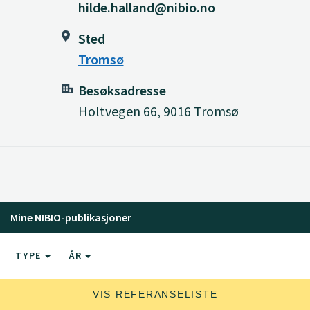
hilde.halland@nibio.no
Sted
Tromsø
Besøksadresse
Holtvegen 66, 9016 Tromsø
Mine NIBIO-publikasjoner
TYPE
ÅR
VIS REFERANSELISTE