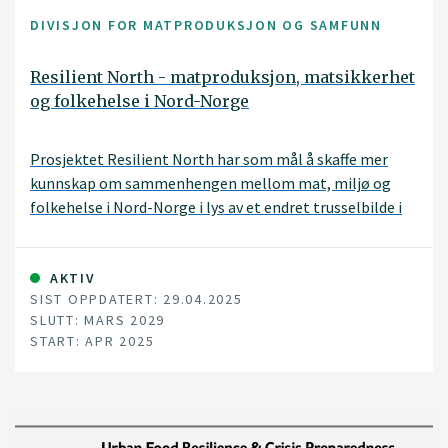
DIVISJON FOR MATPRODUKSJON OG SAMFUNN
Resilient North - matproduksjon, matsikkerhet
og folkehelse i Nord-Norge
Prosjektet Resilient North har som mål å skaffe mer
kunnskap om sammenhengen mellom mat, miljø og
folkehelse i Nord-Norge i lys av et endret trusselbilde i
nordområdene. Denne kunnskapen skal bidra til at
landsdelen og Norge blir bedre rustet til å håndtere
ulike situasjoner og endringer som kan oppstå.
AKTIV
SIST OPPDATERT: 29.04.2025
SLUTT: MARS 2029
START: APR 2025