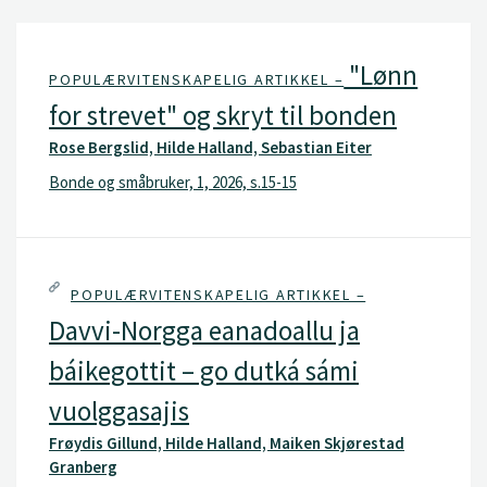
"Lønn
POPULÆRVITENSKAPELIG ARTIKKEL –
for strevet" og skryt til bonden
Rose Bergslid, Hilde Halland, Sebastian Eiter
Bonde og småbruker, 1, 2026, s.15-15
POPULÆRVITENSKAPELIG ARTIKKEL –
Davvi-Norgga eanadoallu ja
báikegottit – go dutká sámi
vuolggasajis
Frøydis Gillund, Hilde Halland, Maiken Skjørestad
Granberg