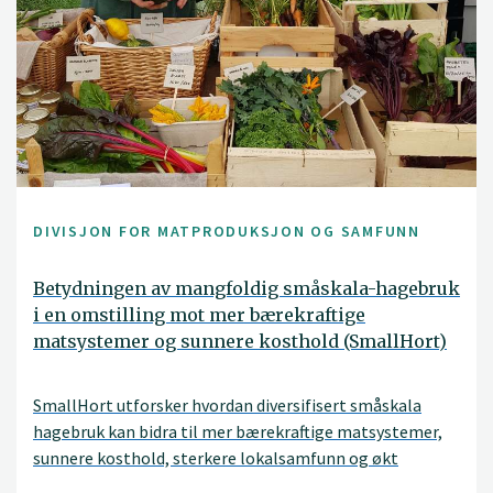
DIVISJON FOR MATPRODUKSJON OG SAMFUNN
Betydningen av mangfoldig småskala-hagebruk
i en omstilling mot mer bærekraftige
matsystemer og sunnere kosthold (SmallHort)
SmallHort utforsker hvordan diversifisert småskala
hagebruk kan bidra til mer bærekraftige matsystemer,
sunnere kosthold, sterkere lokalsamfunn og økt
matberedskap i Norge.