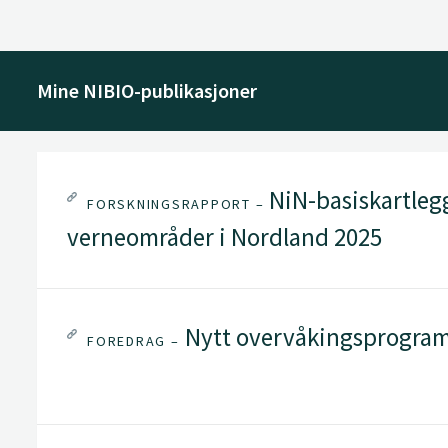
Mine NIBIO-publikasjoner
NiN-basiskartleg
FORSKNINGSRAPPORT –
verneområder i Nordland 2025
Nytt overvåkingsprogram
FOREDRAG –