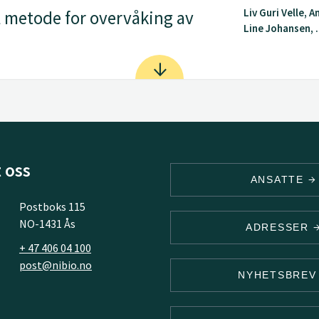
Liv Guri Velle, 
l metode for overvåking av
Line Johansen, .
 oss
ANSATTE
Postboks 115
NO-1431 Ås
ADRESSER
+ 47 406 04 100
post@nibio.no
NYHETSBRE