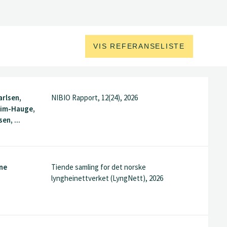
VIS REFERANSELISTE
rlsen,
NIBIO Rapport, 12(24), 2026
eim-Hauge,
en, ...
ine
Tiende samling for det norske
lyngheinettverket (LyngNett), 2026