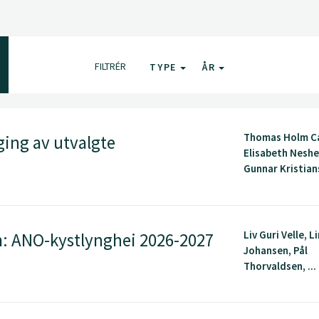
FILTRÉR
TYPE
ÅR
Thomas Holm Ca
ging av utvalgte
Elisabeth Nesh
Gunnar Kristians
Liv Guri Velle, L
: ANO-kystlynghei 2026-2027
Johansen, Pål
Thorvaldsen, ...