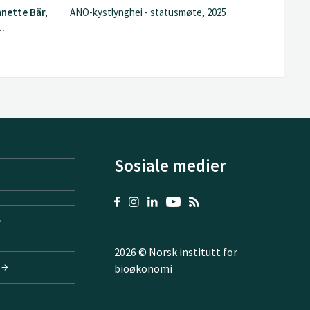
Annette Bär,
ANO-kystlynghei - statusmøte, 2025
..
Sosiale medier
2026 © Norsk institutt for
V
bioøkonomi