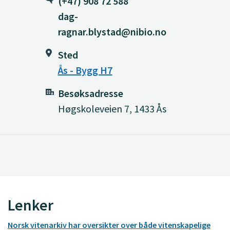
(+47) 908 72 588
dag-
ragnar.blystad@nibio.no
Sted
Ås - Bygg H7
Besøksadresse
Høgskoleveien 7, 1433 Ås
Lenker
Norsk vitenarkiv har oversikter over både vitenskapelige