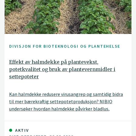
DIVISJON FOR BIOTEKNOLOGI OG PLANTEHELSE
Effekt av halmdekke på plantevekst,
potetkvalitet og bruk av plantevernmidler i
settepoteter
Kan halmdekke redusere virusangrep og samtidig bidra
til mer bærekraftig settepotetproduksjon? NIBIO
undersøker hvordan halmdekke påvirker bladlus,
virussmitte, avling og kvalitet i norske settepotetfelt
gjennom et treårig prosjekt i Agder og Solør.
AKTIV