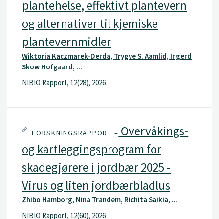
plantehelse, effektivt plantevern
og alternativer til kjemiske
plantevernmidler
Wiktoria Kaczmarek-Derda, Trygve S. Aamlid, Ingerd
Skow Hofgaard, ...
NIBIO Rapport, 12(28), 2026
Overvåkings-
FORSKNINGSRAPPORT –
og kartleggingsprogram for
skadegjørere i jordbær 2025 -
Virus og liten jordbærbladlus
Zhibo Hamborg, Nina Trandem, Richita Saikia, ...
NIBIO Rapport, 12(60), 2026