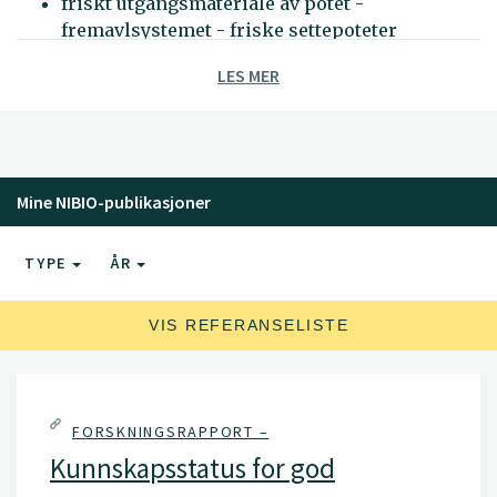
friskt utgangsmateriale av potet -
fremavlsystemet - friske settepoteter
friskt utgangsmateriale av hagebruksvekster
LES MER
forvaltning av karanteneskadegjørere
Mine NIBIO-publikasjoner
TYPE
ÅR
VIS REFERANSELISTE
FORSKNINGSRAPPORT –
Kunnskapsstatus for god