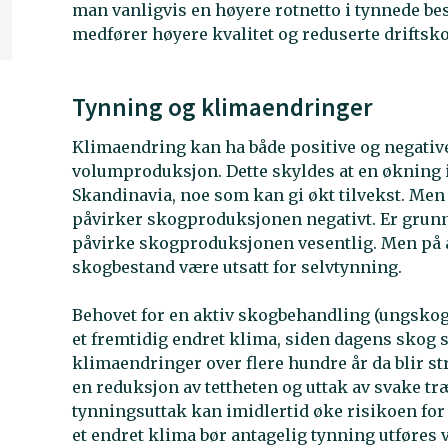
man vanligvis en høyere rotnetto i tynnede bes
medfører høyere kvalitet og reduserte driftsk
Tynning og klimaendringer
Klimaendring kan ha både positive og negative
volumproduksjon. Dette skyldes at en økning 
Skandinavia, noe som kan gi økt tilvekst. Men
påvirker skogproduksjonen negativt. Er grunn
påvirke skogproduksjonen vesentlig. Men på ar
skogbestand være utsatt for selvtynning.
Behovet for en aktiv skogbehandling (ungskogpl
et fremtidig endret klima, siden dagens skog
klimaendringer over flere hundre år da blir s
en reduksjon av tettheten og uttak av svake tr
tynningsuttak kan imidlertid øke risikoen for
et endret klima bør antagelig tynning utføres ve