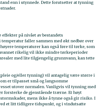
tand enn i utynnede. Dette forutsetter at tynning
ostnader.
 effekter på nivået av bestandets
i temperatur faller sammen med økt nedbør over
 høyere temperaturer kan også føre til tørke, som
vannet rikelig vil ikke mindre tørkeperioder
ealer med lite tilgjengelig grunnvann, kan tette
eie og/eller tynning) vil antagelig være større i
 som er tilpasset små og langsomme
tresset utover normalen. Vanligvis vil tynning med
ær forsterke de gjenstående trærne. Et høyt
 stormskader, mens ikke å tynne også gir risiko. I
d et litt tidligere tidspunkt, og i vindutsatte