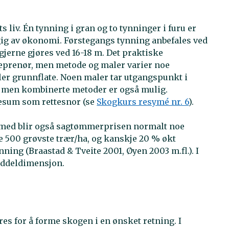
s liv. Én tynning i gran og to tynninger i furu er
gig av økonomi. Førstegangs tynning anbefales ved
jerne gjøres ved 16-18 m. Det praktiske
treprenør, men metode og maler varier noe
ller grunnflate. Noen maler tar utgangspunkt i
 , men kombinerte metoder er også mulig.
tesum som rettesnor (se
Skogkurs resymé nr. 6
).
med blir også sagtømmerprisen normalt noe
de 500 grøvste trær/ha, og kanskje 20 % økt
ning (Braastad & Tveite 2001, Øyen 2003 m.fl.). I
middeldimensjon.
es for å forme skogen i en ønsket retning. I