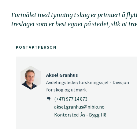
Formålet med tynning i skog er primært å flytt
treslaget som er best egnet på stedet, slik at 
KONTAKTPERSON
Aksel Granhus
Avdelingsleder/forskningssjef - Divisjon
for skog og utmark
(+47) 977 14 873
aksel.granhus@nibio.no
Kontorsted: Ås - Bygg H8