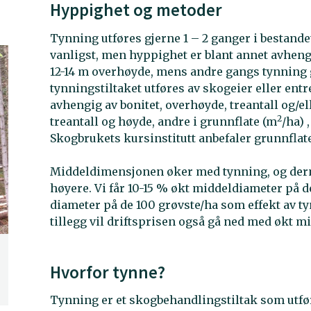
Hyppighet og metoder
Tynning utføres gjerne 1 – 2 ganger i bestandet
vanligst, men hyppighet er blant annet avhen
12-14 m overhøyde, mens andre gangs tynning g
tynningstiltaket utføres av skogeier eller en
avhengig av bonitet, overhøyde, treantall og/e
2
treantall og høyde, andre i grunnflate (m
/ha)
Skogbrukets kursinstitutt anbefaler grunnfla
Middeldimensjonen øker med tynning, og der
høyere. Vi får 10-15 % økt middeldiameter på 
diameter på de 100 grøvste/ha som effekt av tyn
tillegg vil driftsprisen også gå ned med økt 
Hvorfor tynne?
Tynning er et skogbehandlingstiltak som utfør