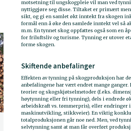
motsetning til ungskogpleie vil man ved tynn
nyttiggjøre seg disse. Tiltaket er primært men
sikt, og gi en samlet økt inntekt fra skogen in
formål enn å øke den samlede inntekt vel så aktu
m.m. En tynnet skog oppfattes også som en åpn
for friluftsliv og turisme. Tynning er utover e
forme skogen.
Skiftende anbefalinger
Effekten av tynning på skogproduksjon har det
anbefalingene har vært endret mange ganger. D
teorier og skogskjøtselmetoder (f.eks. dimen
høytynning eller fri tynning), dels i endrede 
arbeidskraft vs. tømmerpris), eller endringer i
maskinutvikling, stikkveier). En viktig konkl
totalproduksjonen går noe ned. Men, ved tynnin
selvtynning samt at man får overført produksj