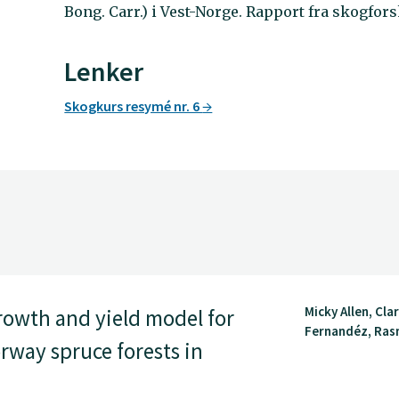
Bong. Carr.) i Vest-Norge. Rapport fra skogfors
Lenker
Skogkurs resymé nr. 6
Micky Allen, Cla
rowth and yield model for
Fernandéz, Ras
way spruce forests in