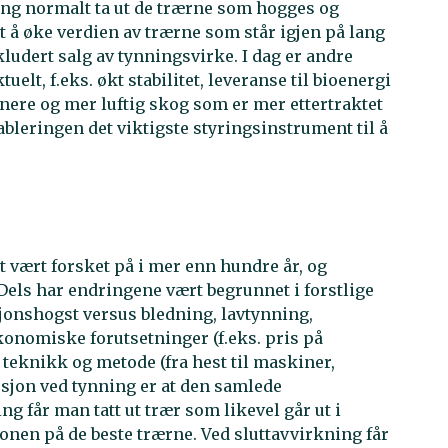
ing normalt ta ut de trærne som hogges og
t å øke verdien av trærne som står igjen på lang
kludert salg av tynningsvirke. I dag er andre
elt, f.eks. økt stabilitet, leveranse til bioenergi
ere og mer luftig skog som er mer ettertraktet
tableringen det viktigste styringsinstrument til å
 vært forsket på i mer enn hundre år, og
els har endringene vært begrunnet i forstlige
sjonshogst versus bledning, lavtynning,
økonomiske forutsetninger (f.eks. pris på
 teknikk og metode (fra hest til maskiner,
usjon ved tynning er at den samlede
g får man tatt ut trær som likevel går ut i
onen på de beste trærne. Ved sluttavvirkning får