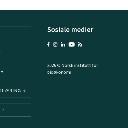
Sosiale medier
2026 © Norsk institutt for
V
bioøkonomi
RKLÆRING
N