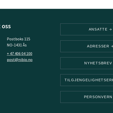
 oss
ANSATTE
Postboks 115
NO-1431 Ås
ADRESSER
+ 47 406 04 100
post@nibio.no
NYHETSBRE
TILGJENGELIGHETSE
PERSONVER