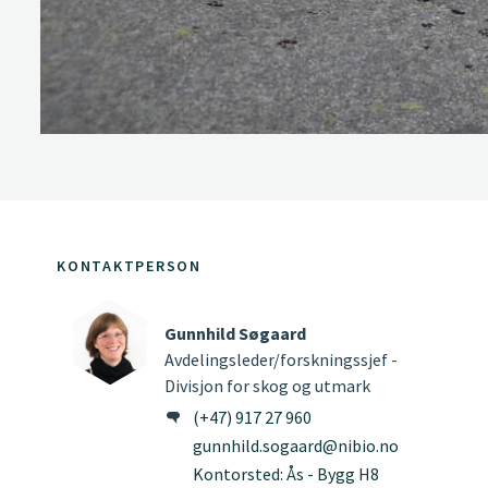
KONTAKTPERSON
Gunnhild Søgaard
Avdelingsleder/forskningssjef -
Divisjon for skog og utmark
(+47) 917 27 960
gunnhild.sogaard@nibio.no
Kontorsted: Ås - Bygg H8