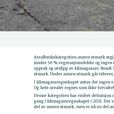
Arealbrukskategorien annen utmark utgjø
(under 50 % vegetasjonsdekke og ingen 
opptak og utslipp av klimagasser. Rundt
utmark. Under annen utmark går isbreer, b
I klimagassregnskapet antas det ingen e
Og hele arealet regnes som ikke forvalte
Denne kategorien har endret definisjon og
gang i klimagassregnskapet i 2021. Det 
del av annen utmark, men er nå en del av