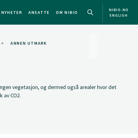
NIBIO.NO
NYHETER
ANSATTE
OM NIBIO
ENGLISH
ANNEN UTMARK
 ingen vegetasjon, og dermed også arealer hvor det
ak av CO2.