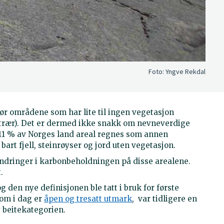
Foto:
Yngve Rekdal
r områdene som har lite til ingen vegetasjon
trær). Det er dermed ikke snakk om nevneverdige
 11 % av Norges land areal regnes som annen
art fjell, steinrøyser og jord uten vegetasjon.
ndringer i karbonbeholdningen på disse arealene.
t.
 den nye definisjonen ble tatt i bruk for første
som i dag er
åpen og tresatt utmark
, var tidligere en
 beitekategorien.