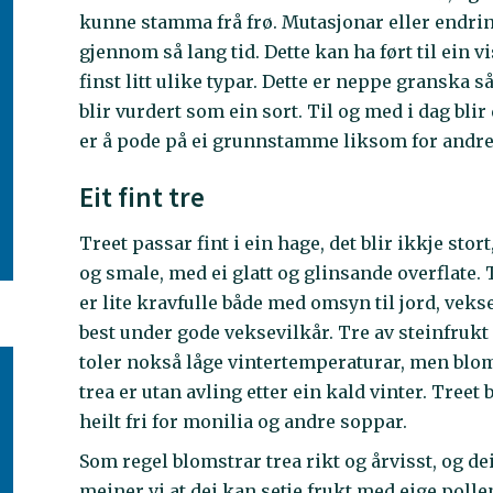
kunne stamma frå frø. Mutasjonar eller endringa
gjennom så lang tid. Dette kan ha ført til ein v
finst litt ulike typar. Dette er neppe granska 
blir vurdert som ein sort. Til og med i dag bl
er å pode på ei grunnstamme liksom for andre 
Eit fint tre
Treet passar fint i ein hage, det blir ikkje sto
og smale, med ei glatt og glinsande overflate. 
er lite kravfulle både med omsyn til jord, vek
best under gode veksevilkår. Tre av steinfrukt 
toler nokså låge vintertemperaturar, men blo
trea er utan avling etter ein kald vinter. Treet
heilt fri for monilia og andre soppar.
Som regel blomstrar trea rikt og årvisst, og dei 
meiner vi at dei kan setje frukt med eige pollen