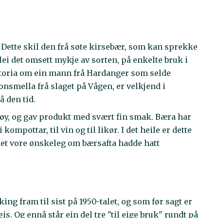
 Dette skil den frå søte kirsebær, som kan sprekke
 blei det omsett mykje av sorten, på enkelte bruk i
istoria om ein mann frå Hardanger som selde
nsmella frå slaget på Vågen, er velkjend i
 den tid.
etøy, og gav produkt med svært fin smak. Bæra har
ompottar, til vin og til likør. I det heile er dette
 det vore ønskeleg om bærsafta hadde hatt
ng fram til sist på 1950-talet, og som før sagt er
is. Og ennå står ein del tre "til eige bruk" rundt på