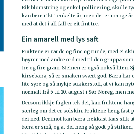
Rik blomstring og enkel pollinering, skulle tyd
kan bere rikt i enkelte år, men det er mange år
med at det i all fall er eit fint tre.
Ein amarell med lys saft
Fruktene er raude og fine og runde, med ei skin
høyrer med andre ord med til den gruppa som b
tre og fire gram. Steinen er også nokså liten.
kirsebæra, så er smaken svært god. Bæra har 
lite syre og så mykje sukkerstoff, at vi kan ny
normalt frå 5 til 10. august i Sør-Noreg, men med
Dersom ikkje fuglen tek dei, kan fruktene hange
særleg om det er solskin. Fruktene heng fast på
dei ned. Derimot kan bæra trekkast laus slik at
bæra er små, og at dei heng så godt på stilken,