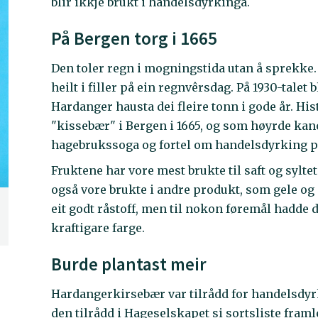
blir ikkje brukt i handelsdyrkinga.
På Bergen torg i 1665
Den toler regn i mogningstida utan å sprekke.
heilt i filler på ein regnvêrsdag. På 1930-talet
Hardanger hausta dei fleire tonn i gode år. H
"kissebær" i Bergen i 1665, og som høyrde kano
hagebrukssoga og fortel om handelsdyrking på
Fruktene har vore mest brukte til saft og sylt
også vore brukte i andre produkt, som gele og i k
eit godt råstoff, men til nokon føremål hadde
kraftigare farge.
Burde plantast meir
Hardangerkirsebær var tilrådd for handelsdyrki
den tilrådd i Hageselskapet si sortsliste framle