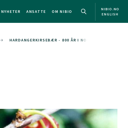
NIBIO.NO
NYHETER
ANSATTE
OM NIBIO
ENGLISH
HARDANGERKIRSEBÆR - 800 ÅR I NORGE