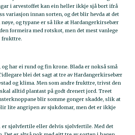
r i arvestoffet kan ein heller ikkje sjå bort ifrå
iss variasjon innan sorten, og det blir hevda at det
så nøye, og typane er så like at Hardangerkirsebær
ir den formeira med rotskot, men det mest vanlege
frukttre.
rt, og har ei rund og fin krone. Blada er nokså små
Tidlegare blei det sagt at tre av Hardangerkirsebær
sestad og klima. Men som andre frukttre, trivst den
skal alltid plantast på godt drenert jord. Treet
msterknoppane blir somme gonger skadde, slik at
 blir lite angripen av sjukdomar, men det er ikkje
er sjølvfertile eller delvis sjølvfertile. Med det
. Det er altså nok med eitt tre av sorten i hagen.