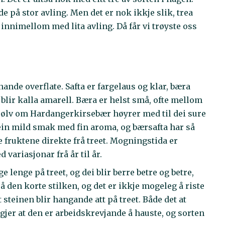
e på stor avling. Men det er nok ikkje slik, trea
 innimellom med lita avling. Då får vi trøyste oss
ande overflate. Safta er fargelaus og klar, bæra
lir kalla amarell. Bæra er helst små, ofte mellom
 Sjølv om Hardangerkirsebær høyrer med til dei sure
ein mild smak med fin aroma, og bærsafta har så
te fruktene direkte frå treet. Mogningstida er
 variasjonar frå år til år.
 lenge på treet, og dei blir berre betre og betre,
 den korte stilken, og det er ikkje mogeleg å riste
 steinen blir hangande att på treet. Både det at
 gjer at den er arbeidskrevjande å hauste, og sorten