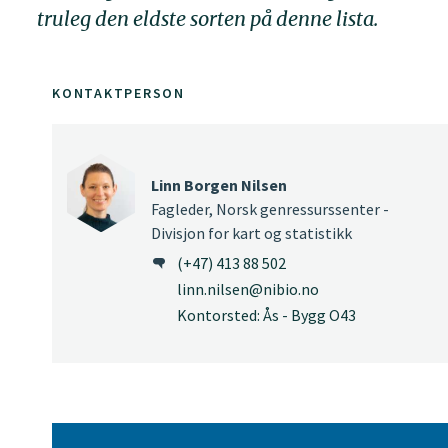
truleg den eldste sorten på denne lista.
KONTAKTPERSON
Linn Borgen Nilsen
Fagleder, Norsk genressurssenter -
Divisjon for kart og statistikk
(+47) 413 88 502
linn.nilsen@nibio.no
Kontorsted: Ås - Bygg O43