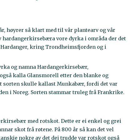
år, høyrer så klart med til vår plantearv og vår
e av hardangerkirsebæra vore dyrka i områda der det
i Hardanger, kring Trondheimsfjorden og i
 dyrka og namna Hardangerkirsebær,
 også kalla Glansmorell etter den blanke og
 at sorten skulle kallast Munkabær, fordi det var
 i Noreg. Sorten stammar truleg frå Frankrike.
rkirsebær med rotskot. Dette er ei enkel og grei
nar skot frå røtene. På 800 år så kan det vel
anskje nokre av det dei trudde var rotskot også