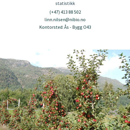
statistikk
(+47) 413 88 502
linn.nilsen@nibio.no
Kontorsted: Ås - Bygg O43