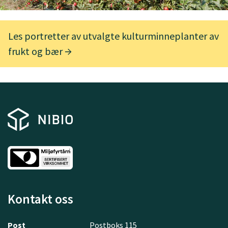
Les portretter av utvalgte kulturminneplanter av
frukt og bær
Kontakt oss
Post
Postboks 115