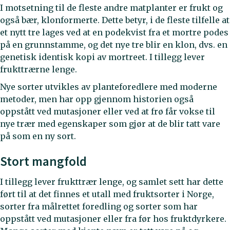
I motsetning til de fleste andre matplanter er frukt og
også bær, klonformerte. Dette betyr, i de fleste tilfelle at
et nytt tre lages ved at en podekvist fra et mortre podes
på en grunnstamme, og det nye tre blir en klon, dvs. en
genetisk identisk kopi av mortreet. I tillegg lever
frukttrærne lenge.
Nye sorter utvikles av planteforedlere med moderne
metoder, men har opp gjennom historien også
oppstått ved mutasjoner eller ved at frø får vokse til
nye trær med egenskaper som gjør at de blir tatt vare
på som en ny sort.
Stort mangfold
I tillegg lever frukttrær lenge, og samlet sett har dette
ført til at det finnes et utall med fruktsorter i Norge,
sorter fra målrettet foredling og sorter som har
oppstått ved mutasjoner eller fra før hos fruktdyrkere.