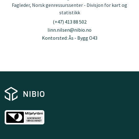
Fagleder, Norsk genressurssenter - Divisjon for kart og
statistikk
(+47) 413 88 502
linn.nilsen@nibio.no
Kontorsted: Ås - Bygg O43