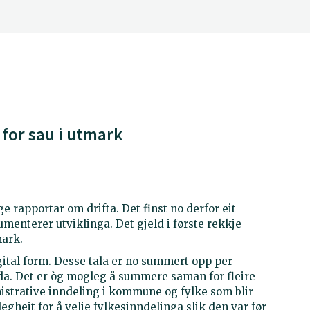
 for sau i utmark
e rapportar om drifta. Det finst no derfor eit
menterer utviklinga. Det gjeld i første rekkje
mark.
igital form. Desse tala er no summert opp per
da. Det er òg mogleg å summere saman for fleire
strative inndeling i kommune og fylke som blir
legheit for å velje fylkesinndelinga slik den var før