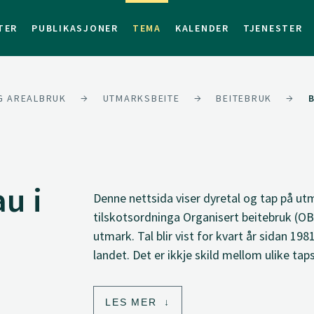
TER
PUBLIKASJONER
TEMA
KALENDER
TJENESTER
G AREALBRUK
UTMARKSBEITE
BEITEBRUK
au i
Denne nettsida viser dyretal og tap på utm
tilskotsordninga Organisert beitebruk (OB
utmark. Tal blir vist for kvart år sidan 1
landet. Det er ikkje skild mellom ulike tap
LES MER