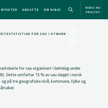
NIBIO.NO
NYHETER
ANSATTE
OM NIBIO
ENGLISH
BEITESTATISTIKK FOR SAU I UTMARK
arksbeite for sau organisert i beitelag under
B). Dette omfattar 73 % av sau sleppt i norsk
981 og på tre geografiske nivå; kommune, fylke og
sårsaker.