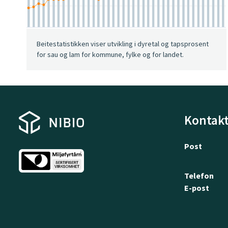
Beitestatistikken viser utvikling i dyretal og tapsprosent
for sau og lam for kommune, fylke og for landet.
Kontakt
Post
Telefon
E-post