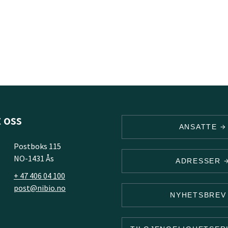
 oss
ANSATTE
Postboks 115
NO-1431 Ås
ADRESSER
+ 47 406 04 100
post@nibio.no
NYHETSBRE