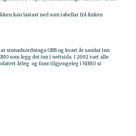
tikken kan lastast ned som tabellar frå linken
tar stønadsordninga OBB og kvart år samlar inn
NIBIO som legg dei inn i nettsida. I 2002 vart alle
pdatert årleg og finst tilgjengeleg i NIBIO si