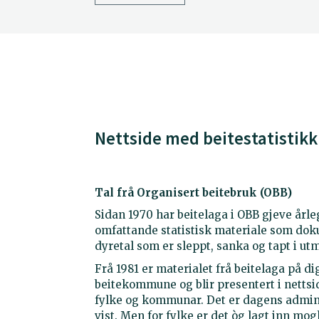
Nettside med beitestatistikk
Tal frå Organisert beitebruk (OBB)
Sidan 1970 har beitelaga i OBB gjeve årleg
omfattande statistisk materiale som doku
dyretal som er sleppt, sanka og tapt i ut
Frå 1981 er materialet frå beitelaga på d
beitekommune og blir presentert i nettsi
fylke og kommunar. Det er dagens admini
vist. Men for fylke er det òg lagt inn mog