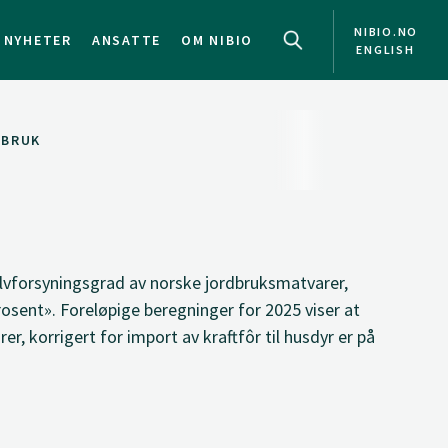
NIBIO.NO
NYHETER
ANSATTE
OM NIBIO
ENGLISH
RBRUK
jølvforsyningsgrad av norske jordbruksmatvarer,
prosent». Foreløpige beregninger for 2025 viser at
r, korrigert for import av kraftfôr til husdyr er på