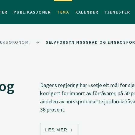
TER
PUBLIKASJONER
TEMA
KALENDER
TJENESTER
RUKSØKONOMI
SELVFORSYNINGSGRAD OG ENGROSFO
 og
Dagens regjering har «setje eit mål for s
korrigert for import av fôrråvarer, på 50 
andelen av norskproduserte jordbruksråvare
36 prosent.
LES MER