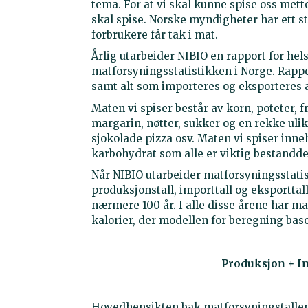
tema. For at vi skal kunne spise oss mett
skal spise. Norske myndigheter har ett sto
forbrukere får tak i mat.
Årlig utarbeider NIBIO en rapport for hel
matforsyningsstatistikken i Norge. Rappo
samt alt som importeres og eksporteres 
Maten vi spiser består av korn, poteter, fr
margarin, nøtter, sukker og en rekke ul
sjokolade pizza osv. Maten vi spiser inneh
karbohydrat som alle er viktig bestanddele
Når NIBIO utarbeider matforsyningsstatis
produksjonstall, importtall og eksporttall 
nærmere 100 år. I alle disse årene har ma
kalorier, der modellen for beregning bas
Produksjon + I
Hovedhensikten bak matforsyningstallene