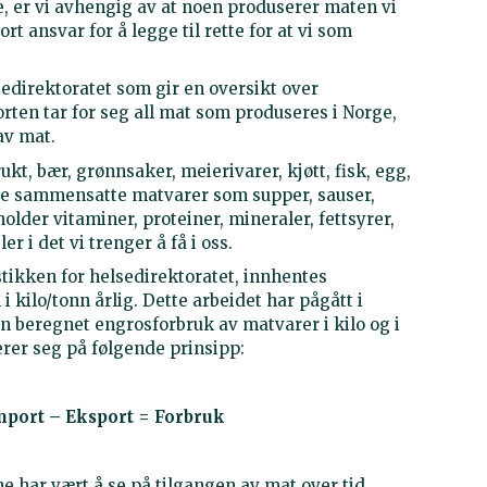
e, er vi avhengig av at noen produserer maten vi
rt ansvar for å legge til rette for at vi som
sedirektoratet som gir en oversikt over
rten tar for seg all mat som produseres i Norge,
av mat.
ukt, bær, grønnsaker, meierivarer, kjøtt, fisk, egg,
ike sammensatte matvarer som supper, sauser,
older vitaminer, proteiner, mineraler, fettsyrer,
r i det vi trenger å få i oss.
tikken for helsedirektoratet, innhentes
i kilo/tonn årlig. Dette arbeidet har pågått i
n beregnet engrosforbruk av matvarer i kilo og i
erer seg på følgende prinsipp:
mport – Eksport = Forbruk
 har vært å se på tilgangen av mat over tid.