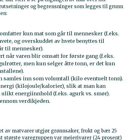
orutsetninger og begrensninger som legges til grunn
ken:
mfatter kun mat som går til mennesker (f.eks.
ete, og overskuddet av hvete benyttes til
r til mennesker).
 når varen blir omsatt for første gang (f.eks.
ulrøtter, men kun selger åtte tonn, er det kun
stallene).
n samles inn som volumtall (kilo eventuelt tonn).
ergi (kilojoule/kalorier), slik at man kan
likt energiinnhold (f.eks. agurk vs. smør).
jennom verdikjeden.
 av matvarer utgjør grønnsaker, frukt og bær 25
est største varegruppen var meierivarer (24 prosent)