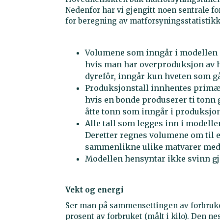
Nedenfor har vi gjengitt noen sentrale f
for beregning av matforsyningsstatistik
Volumene som inngår i modellen o
hvis man har overproduksjon av hv
dyrefôr, inngår kun hveten som gå
Produksjonstall innhentes primært
hvis en bonde produserer ti tonn g
åtte tonn som inngår i produksjon
Alle tall som legges inn i modelle
Deretter regnes volumene om til en
sammenlikne ulike matvarer med u
Modellen hensyntar ikke svinn g
Vekt og energi
Ser man på sammensettingen av forbruket
prosent av forbruket (målt i kilo). Den n