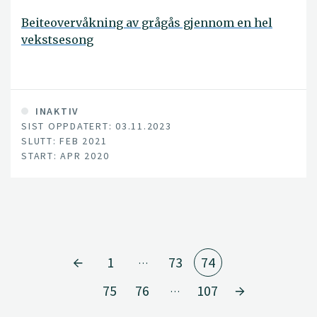
Beiteovervåkning av grågås gjennom en hel
vekstsesong
INAKTIV
SIST OPPDATERT: 03.11.2023
SLUTT: FEB 2021
START: APR 2020
1
73
74
…
75
76
107
…