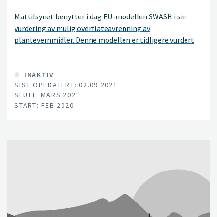
Mattilsynet benytter i dag EU-modellen SWASH i sin
vurdering av mulig overflateavrenning av
plantevernmidler. Denne modellen er tidligere vurdert
til å ikke være tilstrekkelig realistisk eller dekkende for
norske forhold. Den norske overflatevannsmodellen
WISPE ble utviklet i 2013 for å dekke norske forhold,
INAKTIV
SIST OPPDATERT: 02.09.2021
men den er ikke vedlikeholdt.
SLUTT: MARS 2021
START: FEB 2020