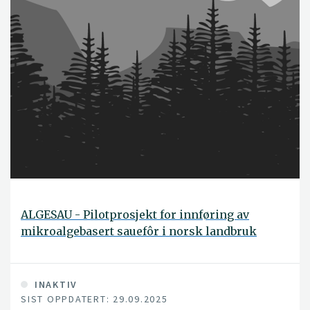
ALGESAU - Pilotprosjekt for innføring av
mikroalgebasert sauefôr i norsk landbruk
INAKTIV
SIST OPPDATERT: 29.09.2025