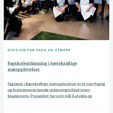
DIVISJON FOR SKOG OG UTMARK
Fagskoleutdanning i bærekraftige
matopplevelser
Fagskole i Bærekraftige matopplevelser er et tverrfaglig
og bransjeovergripende utdanningstilbud innen
bioøkonomi. Prosjektet har som mål å utvikle og
etablere utdanningen og uteksaminere verdens første
fagteknikere i bærekraftige matopplevelser innen 2023.