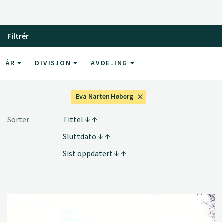
Filtrér
ÅR
DIVISJON
AVDELING
Eva Narten Høberg
Sorter
Tittel
Sluttdato
Sist oppdatert