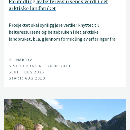
Formidling av beiteressursenes verdi i det
arktiske landbruket
Prosjektet skal synliggjøre verdier knyttet til
beiteressursene og beitebruken i det arktiske
landbruket, bl.a. gjennom formidling av erfaringer fra
FoU, som øker bevisstheten hos den allmenne forbruker.
Et sentralt delmål er å sette fokus på voksen sau som
bærekraftig råvare.
INAKTIV
SIST OPPDATERT: 26.06.2023
SLUTT: DES 2025
START: AUG 2019