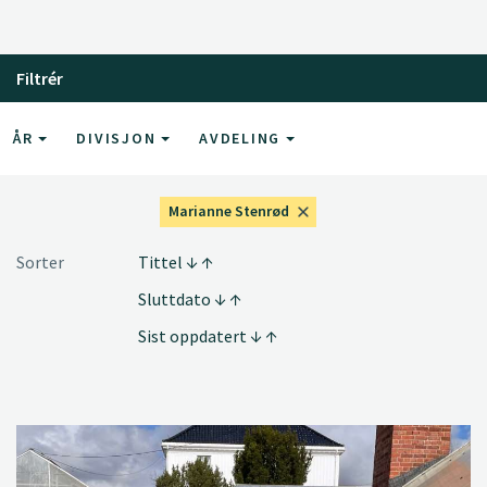
Filtrér
ÅR
DIVISJON
AVDELING
Marianne Stenrød
Sorter
Tittel
Sluttdato
Sist oppdatert