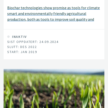
Biochar technologies show promise as tools for climate
smart and environmentally friendly agricultural
production, both as tools to improve soil quality and
impact greenhouse gas emission from soils and to
reduce pesticide pollution to the environment and
pesticide residues in food. However, there is a lack of
INAKTIV
SIST OPPDATERT: 24.09.2024
studies integrating these concerns and designing joint
SLUTT: DES 2022
solutions.
START: JAN 2019