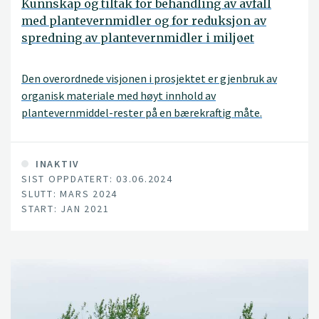
Kunnskap og tiltak for behandling av avfall
med plantevernmidler og for reduksjon av
spredning av plantevernmidler i miljøet
Den overordnede visjonen i prosjektet er gjenbruk av
organisk materiale med høyt innhold av
plantevernmiddel-rester på en bærekraftig måte.
Omdanning av plantevernmiddel-rester i planteavfall
under kompostering og under anaerob utråtning
(biogassprosesser), samt optimalisering av
INAKTIV
SIST OPPDATERT: 03.06.2024
behandlingsforhold for å stimulere til omdanning av de
SLUTT: MARS 2024
mest tungt nedbrytbare plantevernmidlene, er
START: JAN 2021
hovedmålet i prosjektet.