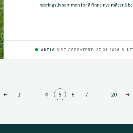
næringsliv sammen for å finne nye måter å be
kjemiske midler. Ved å kartlegge hva som finne
effekt av vekstfremmende midler, skal prosjek
Målet er økte avlinger, sunnere jord og et mer
AKTIV
SIST OPPDATERT: 27.01.2026
SLUT
1
4
5
6
7
20
…
…