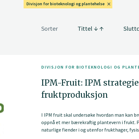
Divisjon for bioteknologi og plantehelse
Sorter
Tittel
Slutt
DIVISJON FOR BIOTEKNOLOGI OG PLANT
IPM-Fruit: IPM strategie
fruktproduksjon
I IPM fruit skal undersøke hvordan man kan bru
oppnå et mer bærekraftig plantevern i frukt. 
naturlige fiender i og utenfor frukthager, fysi
plantevernmidler og hvordan best kombinere u