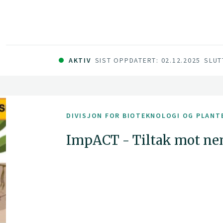
Prosjektet vil bli utført i samarbeid med NMB
(Spania) og i nært samarbeid med fruktnærin
AKTIV
SIST OPPDATERT: 02.12.2025
SLUT
DIVISJON FOR BIOTEKNOLOGI OG PLANT
ImpACT - Tiltak mot nem