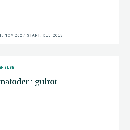
U, NLR, NIAB East Malling (UK), IRTA
gen.
T: NOV 2027
START: DES 2023
EHELSE
atoder i gulrot