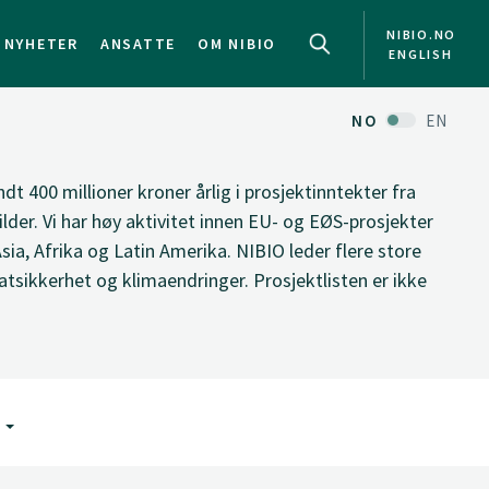
NIBIO.NO
NYHETER
ANSATTE
OM NIBIO
ENGLISH
NO
EN
ndt 400 millioner kroner årlig i prosjektinntekter fra
ilder. Vi har høy aktivitet innen EU- og EØS-prosjekter
Asia, Afrika og Latin Amerika. NIBIO leder flere store
tsikkerhet og klimaendringer. Prosjektlisten er ikke
G