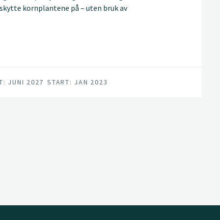
skytte kornplantene på – uten bruk av
s i jorda, utvikle robuste kornsorter, teste
tet gi bøndene bedre verktøy i hverdagen.
 bærekraftig norsk jordbruk.
T: JUNI 2027
START: JAN 2023