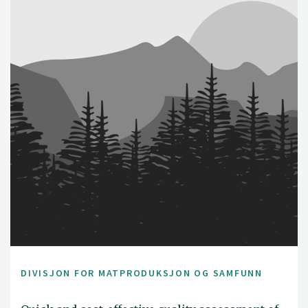
recommending or developing new varieties that may
perform sub-optimally in farmersʼ fields. To address
this, we propose the Tricot method - a participatory
large-scale and costeffective testing approach where
farmers evaluate new seed mixtures in their own fields.
This approach is based on principles developed in
relation to crowd sourcing and citizen science where
many farmers participate and carry out small simple
experiments on their own fields. Each trial consists of an
incomplete block with only three options out of the
total options in the trial. The farmers rank the options
according to predetermined criteria or questions by
using a digital tool, an ODK app for mobiles. This data
and other data related to management, climate and soil
conditions is collected into the software ClimMob, which
also performs the statistical analyses and feedback.
DIVISJON FOR MATPRODUKSJON OG SAMFUNN
When all data are aggregated, the approach can give
solid statistical results on which of the tested seed