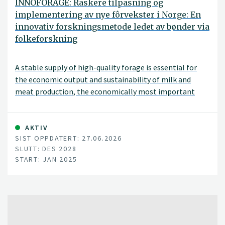
INNOFORAGE: Raskere tilpasning og
implementering av nye fôrvekster i Norge: En
innovativ forskningsmetode ledet av bønder via
folkeforskning
A stable supply of high-quality forage is essential for
the economic output and sustainability of milk and
meat production, the economically most important
agricultural production in Norway. Further successful
forage production in Norway depends on species,
cultivars, and seed mixtures that can thrive across the
AKTIV
SIST OPPDATERT: 27.06.2026
diverse range of environments characteristic of the
SLUTT: DES 2028
country. The environments vary greatly, both over
START: JAN 2025
latitudes from north to south, and altitude from coast
to inland or mountainous areas. Climate change, with
increasing temperatures and changing precipitation
patterns, modifies the current production zone
boundaries in unpredictable ways. Due to rapid changes
and lack of on-farm performance data, there is a risk of