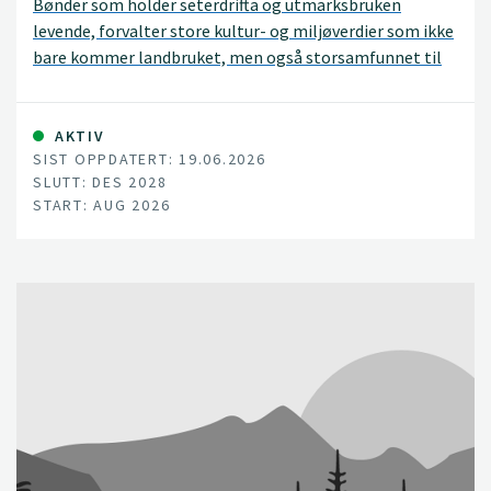
Bønder som holder seterdrifta og utmarksbruken
levende, forvalter store kultur- og miljøverdier som ikke
bare kommer landbruket, men også storsamfunnet til
gode. Beitende husdyr er en nøkkelfaktor i
seterlandskapet, og bidrar til å opprettholde et
attraktivt kulturlandskap og et stort biologisk
AKTIV
SIST OPPDATERT: 19.06.2026
mangfold.
SLUTT: DES 2028
START: AUG 2026