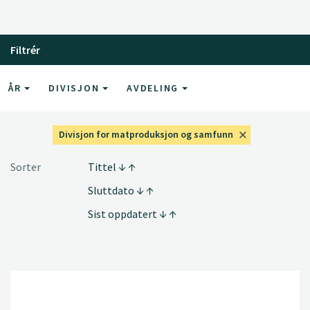
Filtrér
ÅR
DIVISJON
AVDELING
Divisjon for matproduksjon og samfunn
Sorter
Tittel
Sluttdato
Sist oppdatert