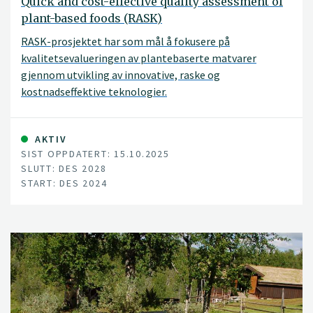
Quick and cost-effective quality assessment of
mixtures were optimal in the different local conditions.
plant-based foods (RASK)
This method will also strengthen the collaboration
between researchers, advisors and farmers and
RASK-prosjektet har som mål å fokusere på
contribute to a more sustainable and resilient
kvalitetsevalueringen av plantebaserte matvarer
agricultural practice.
gjennom utvikling av innovative, raske og
kostnadseffektive teknologier.
AKTIV
SIST OPPDATERT: 15.10.2025
SLUTT: DES 2028
START: DES 2024