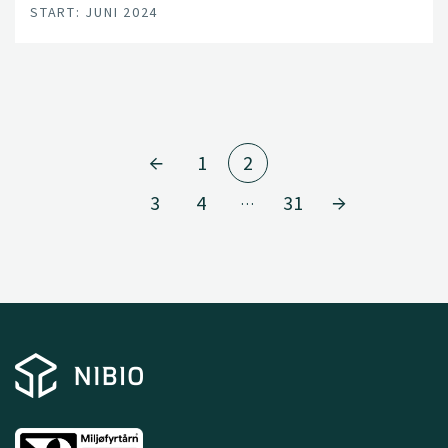
START: JUNI 2024
1
2
3
4
31
…