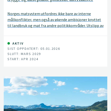
Norges matsystem utfordres ikke bare av interne
målkonflikter, men også av økende ambisjoner knyttet
til landbruk og mat fra andre politikkområder. Utslipp av
klimagasser fra landbruket må reduseres, tap av natur
og biologisk mangfold må stanses, og nye
kostholdsanbefalinger forventes å flytte kostholdet
AKTIV
SIST OPPDATERT: 05.01.2026
mot mindre kjøttforbruk og -produksjon.
SLUTT: MARS 2029
START: APR 2024