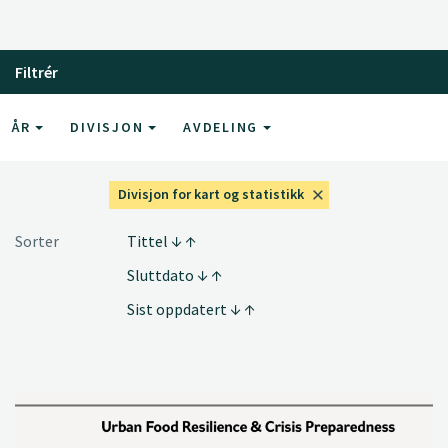
Filtrér
ÅR
DIVISJON
AVDELING
Divisjon for kart og statistikk
Sorter
Tittel
Sluttdato
Sist oppdatert