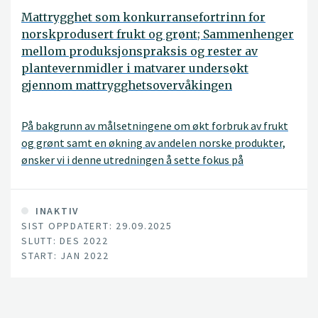
Mattrygghet som konkurransefortrinn for
norskprodusert frukt og grønt; Sammenhenger
mellom produksjonspraksis og rester av
plantevernmidler i matvarer undersøkt
gjennom mattrygghetsovervåkingen
På bakgrunn av målsetningene om økt forbruk av frukt
og grønt samt en økning av andelen norske produkter,
ønsker vi i denne utredningen å sette fokus på
mattrygghet for disse produktene generelt og sett i
forhold til ulike produksjonsmåter for å bidra til å sikre
en trygg økning i konsumet.
INAKTIV
SIST OPPDATERT: 29.09.2025
SLUTT: DES 2022
START: JAN 2022