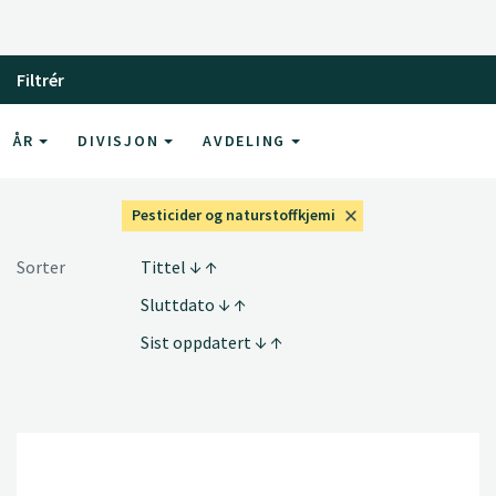
Filtrér
ÅR
DIVISJON
AVDELING
Pesticider og naturstoffkjemi
Sorter
Tittel
Sluttdato
Sist oppdatert