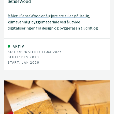
SenseWood
Målet i SenseWood er å gjøre tre til et pålitelig,
klimavennlig byggemateriale ved å utvide
digitaliseringen fra design og byggefasen til drift og
vedlikehold gjennom hele bygningens levetid.
AKTIV
SIST OPPDATERT: 11.05.2026
SLUTT: DES 2029
START: JAN 2026