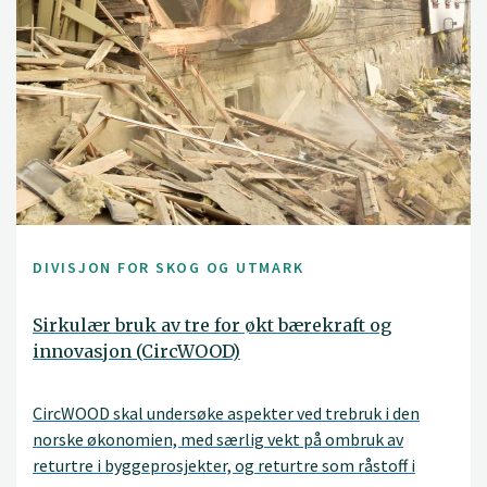
DIVISJON FOR SKOG OG UTMARK
Sirkulær bruk av tre for økt bærekraft og
innovasjon (CircWOOD)
CircWOOD skal undersøke aspekter ved trebruk i den
norske økonomien, med særlig vekt på ombruk av
returtre i byggeprosjekter, og returtre som råstoff i