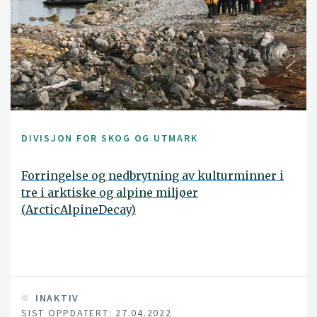
DIVISJON FOR SKOG OG UTMARK
Forringelse og nedbrytning av kulturminner i
tre i arktiske og alpine miljøer
(ArcticAlpineDecay)
INAKTIV
SIST OPPDATERT: 27.04.2022