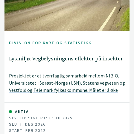
DIVISJON FOR KART OG STATISTIKK
Lysmiljø: Vegbelysningens effekter på insekter
Prosjektet er et tverrfaglig samarbeid mellom NIBIO,
Universitetet i Sørøst-Norge (USN), Statens vegvesen og
Vestfold og Telemark fylkeskommune. Målet er å øke
kunnskapen om hvordan kunstig nattlys – spesielt
vegbelysning – påvirker flyvende insekter.
AKTIV
SIST OPPDATERT: 15.10.2025
SLUTT: DES 2026
START: FEB 2022