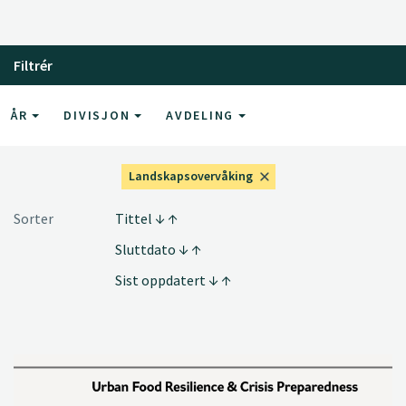
Filtrér
ÅR
DIVISJON
AVDELING
Landskapsovervåking
Sorter
Tittel
Sluttdato
Sist oppdatert