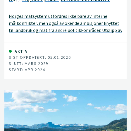
Norges matsystem utfordres ikke bare av interne
målkonflikter, men også av økende ambisjoner knyttet
til landbruk og mat fra andre politikkområder. Utslipp av
klimagasser fra landbruket må reduseres, tap av natur
og biologisk mangfold må stanses, og nye
kostholdsanbefalinger forventes å flytte kostholdet
AKTIV
SIST OPPDATERT: 05.01.2026
mot mindre kjøttforbruk og -produksjon.
SLUTT: MARS 2029
START: APR 2024