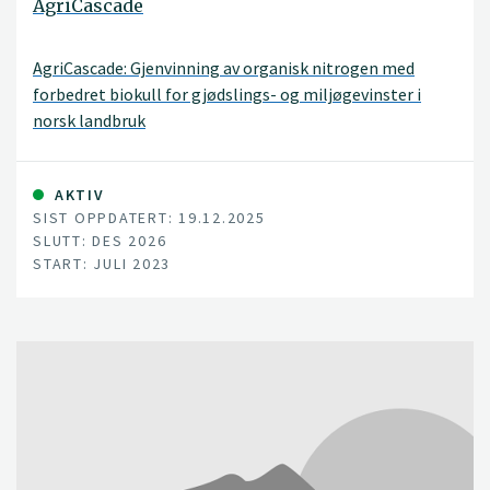
AgriCascade
AgriCascade: Gjenvinning av organisk nitrogen med
forbedret biokull for gjødslings- og miljøgevinster i
norsk landbruk
AKTIV
SIST OPPDATERT: 19.12.2025
SLUTT: DES 2026
START: JULI 2023