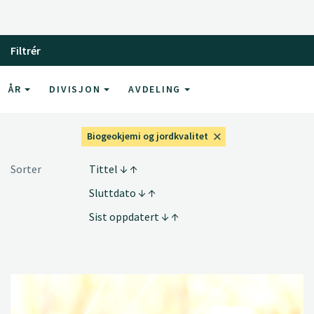
Filtrér
ÅR
DIVISJON
AVDELING
Biogeokjemi og jordkvalitet
Sorter
Tittel
Sluttdato
Sist oppdatert