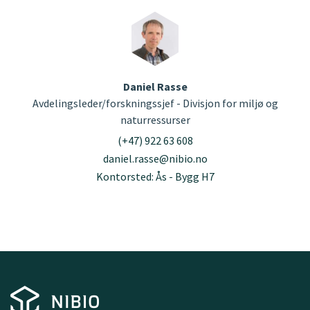
Daniel Rasse
Avdelingsleder/forskningssjef - Divisjon for miljø og
naturressurser
(+47) 922 63 608
daniel.rasse@nibio.no
Kontorsted: Ås - Bygg H7