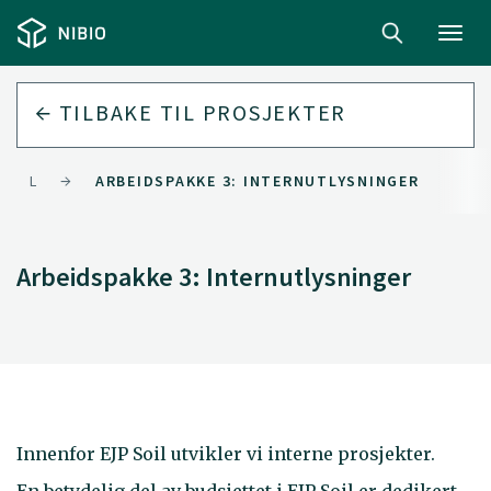
Toggl
navig
TILBAKE TIL
PROSJEKTER
SOIL
ARBEIDSPAKKE 3: INTERNUTLYSNINGER
Arbeidspakke 3: Internutlysninger
Innenfor EJP Soil utvikler vi interne prosjekter.
En betydelig del av budsjettet i EJP Soil er dedikert