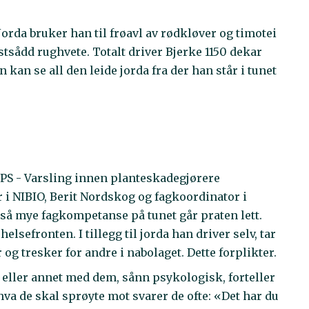
orda bruker han til frøavl av rødkløver og timotei
stsådd rughvete. Totalt driver Bjerke 1150 dekar
n kan se all den leide jorda fra der han står i tunet
VIPS - Varsling innen planteskadegjørere
er i NIBIO, Berit Nordskog og fagkoordinator i
så mye fagkompetanse på tunet går praten lett.
elsefronten. I tillegg til jorda han driver selv, tar
 og tresker for andre i nabolaget. Dette forplikter.
et eller annet med dem, sånn psykologisk, forteller
va de skal sprøyte mot svarer de ofte: «Det har du