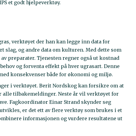
VIPS et godt hjelpeverktøy.
gras, verktøyet der han kan legge inn data for
rt slag, og andre data om kulturen. Med dette som
er av preparater. Tjenesten regner også ut kostnad
behov og forventa effekt på hver ugrasart. Denne
k, med konsekvenser både for økonomi og miljø.
ringer i verktøyet. Berit Nordskog kan forsikre om at
r alle tilbakemeldinger. Neste år vil verktøyet for
gave. Fagkoordinator Einar Strand skynder seg
tvikles, er det ett av flere verktøy som brukes i et
ombinere informasjonen og vurdere resultatene ut