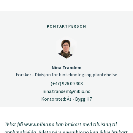
KONTAKTPERSON
Nina Trandem
Forsker - Divisjon for bioteknologi og plantehelse
(+47) 926 09 308
nina.trandem@nibio.no
Kontorsted: Ås - Bygg H7
Tekst frå www.nibio.no kan brukast med tilvising til
opphavskjelda. Bilete på www.nibio.no kan ikkje brukast