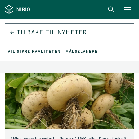
Toggl
navig
TILBAKE TIL
NYHETER
VIL SIKRE KVALITETEN I MÅLSELVNEPE
Målselvnepa ble innført til Norge på 1800-tallet. Den er frisk på