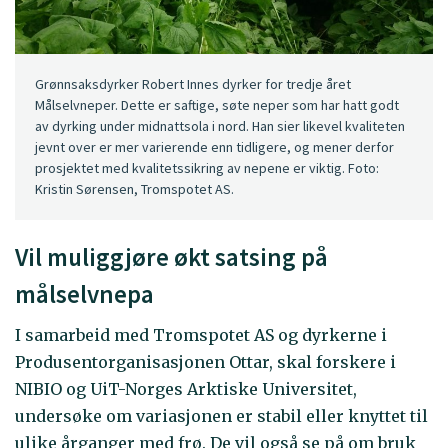
Grønnsaksdyrker Robert Innes dyrker for tredje året
Målselvneper. Dette er saftige, søte neper som har hatt godt
av dyrking under midnattsola i nord. Han sier likevel kvaliteten
jevnt over er mer varierende enn tidligere, og mener derfor
prosjektet med kvalitetssikring av nepene er viktig. Foto:
Kristin Sørensen, Tromspotet AS.
Vil muliggjøre økt satsing på
målselvnepa
I samarbeid med Tromspotet AS og dyrkerne i
Produsentorganisasjonen Ottar, skal forskere i
NIBIO og UiT-Norges Arktiske Universitet,
undersøke om variasjonen er stabil eller knyttet til
ulike årganger med frø. De vil også se på om bruk