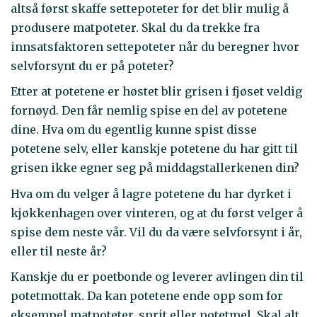
altså først skaffe settepoteter før det blir mulig å
produsere matpoteter. Skal du da trekke fra
innsatsfaktoren settepoteter når du beregner hvor
selvforsynt du er på poteter?
Etter at potetene er høstet blir grisen i fjøset veldig
fornøyd. Den får nemlig spise en del av potetene
dine. Hva om du egentlig kunne spist disse
potetene selv, eller kanskje potetene du har gitt til
grisen ikke egner seg på middagstallerkenen din?
Hva om du velger å lagre potetene du har dyrket i
kjøkkenhagen over vinteren, og at du først velger å
spise dem neste vår. Vil du da være selvforsynt i år,
eller til neste år?
Kanskje du er poetbonde og leverer avlingen din til
potetmottak. Da kan potetene ende opp som for
eksempel matpoteter, sprit eller potetmel. Skal alt