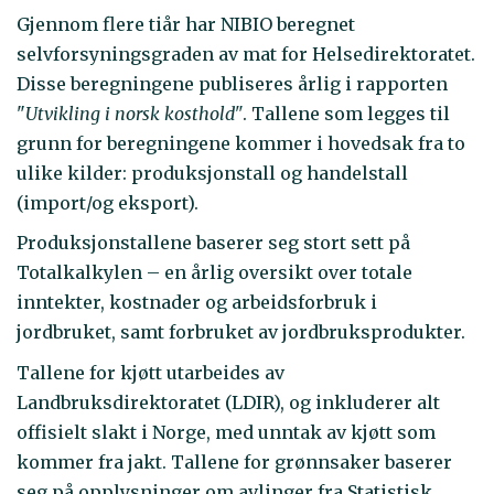
Gjennom flere tiår har NIBIO beregnet
selvforsyningsgraden av mat for Helsedirektoratet.
Disse beregningene publiseres årlig i rapporten
"
Utvikling i norsk kosthold"
. Tallene som legges til
grunn for beregningene kommer i hovedsak fra to
ulike kilder: produksjonstall og handelstall
(import/og eksport).
Produksjonstallene baserer seg stort sett på
Totalkalkylen – en årlig oversikt over totale
inntekter, kostnader og arbeidsforbruk i
jordbruket, samt forbruket av jordbruksprodukter.
Tallene for kjøtt utarbeides av
Landbruksdirektoratet (LDIR), og inkluderer alt
offisielt slakt i Norge, med unntak av kjøtt som
kommer fra jakt. Tallene for grønnsaker baserer
seg på opplysninger om avlinger fra Statistisk