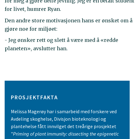
for meg å gjøre dette jevnlig. Jeg er en betalt student
for livet, humrer Ryan.
Den andre store motivasjonen hans er ønsket om å
gjøre noe for miljøet:
- Jeg ønsker rett og slett å være med å «redde
planeten», avslutter han.
PROSJEKTFAKTA
Melissa Magerøy har i samarbeid med forskere ved
Avdeling skoghelse, Divisjon bioteknologi og
plantehelse fått innvilget det treårige prosjektet
"
Priming of plant immunity: dissecting the epigenetic