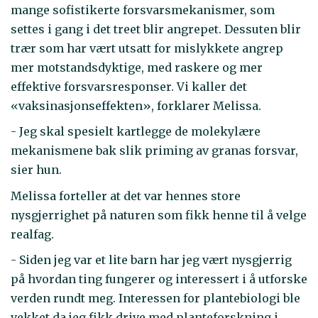
mange sofistikerte forsvarsmekanismer, som
settes i gang i det treet blir angrepet. Dessuten blir
trær som har vært utsatt for mislykkete angrep
mer motstandsdyktige, med raskere og mer
effektive forsvarsresponser. Vi kaller det
«vaksinasjonseffekten», forklarer Melissa.
- Jeg skal spesielt kartlegge de molekylære
mekanismene bak slik priming av granas forsvar,
sier hun.
Melissa forteller at det var hennes store
nysgjerrighet på naturen som fikk henne til å velge
realfag.
- Siden jeg var et lite barn har jeg vært nysgjerrig
på hvordan ting fungerer og interessert i å utforske
verden rundt meg. Interessen for plantebiologi ble
vekket da jeg fikk drive med planteforskning i