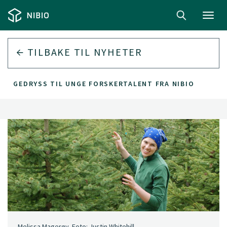
Toggl
navig
TILBAKE TIL
NYHETER
PENGEDRYSS TIL UNGE FORSKERTALENT FRA NIBIO
Melissa Magerøy. Foto: Justin Whitehill.