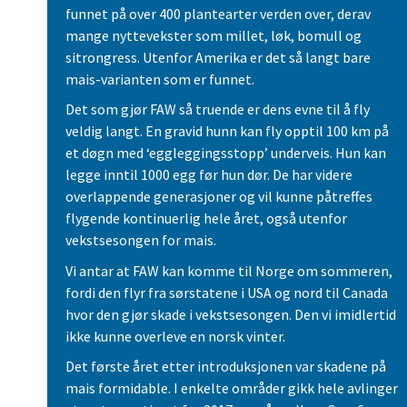
funnet på over 400 plantearter verden over, derav
mange nyttevekster som millet, løk, bomull og
sitrongress. Utenfor Amerika er det så langt bare
mais-varianten som er funnet.
Det som gjør FAW så truende er dens evne til å fly
veldig langt. En gravid hunn kan fly opptil 100 km på
et døgn med ‘eggleggingsstopp’ underveis. Hun kan
legge inntil 1000 egg før hun dør. De har videre
overlappende generasjoner og vil kunne påtreffes
flygende kontinuerlig hele året, også utenfor
vekstsesongen for mais.
Vi antar at FAW kan komme til Norge om sommeren,
fordi den flyr fra sørstatene i USA og nord til Canada
hvor den gjør skade i vekstsesongen. Den vi imidlertid
ikke kunne overleve en norsk vinter.
Det første året etter introduksjonen var skadene på
mais formidable. I enkelte områder gikk hele avlinger