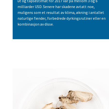
ut og tapsestimat for 2017 var på mellom 3 og 6
milliarder USD. Senere har skadene avtatt noe,
muligens som et resultat av klima, økning i antallet
naturlige fiender, forbedrede dyrkingsrutiner eller en
kombinasjon av disse.