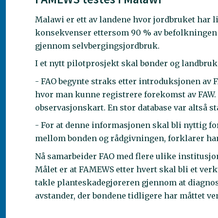
Malawi er ett av landene hvor jordbruket har l
konsekvenser ettersom 90 % av befolkningen i
gjennom selvbergingsjordbruk.
I et nytt pilotprosjekt skal bønder og landbru
- FAO begynte straks etter introduksjonen av FAW
hvor man kunne registrere forekomst av FAW. E
observasjonskart. En stor database var altså st
- For at denne informasjonen skal bli nyttig
mellom bonden og rådgivningen, forklarer ha
Nå samarbeider FAO med flere ulike institusjon
Målet er at FAMEWS etter hvert skal bli et verk
takle planteskadegjøreren gjennom at diagnos
avstander, der bøndene tidligere har måttet ve