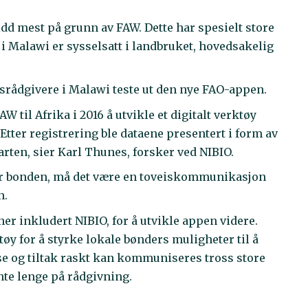
idd mest på grunn av FAW. Dette har spesielt store
 Malawi er sysselsatt i landbruket, hovedsakelig
ksrådgivere i Malawi teste ut den nye FAO-appen.
 til Afrika i 2016 å utvikle et digitalt verktøy
tter registrering ble dataene presentert i form av
arten, sier Karl Thunes, forsker ved NIBIO.
 for bonden, må det være en toveiskommunikasjon
n.
er inkludert NIBIO, for å utvikle appen videre.
tøy for å styrke lokale bønders muligheter til å
e og tiltak raskt kan kommuniseres tross store
nte lenge på rådgivning.