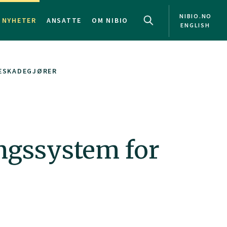
NIBIO.NO
NYHETER
ANSATTE
OM NIBIO
ENGLISH
TESKADEGJØRER
ngssystem for