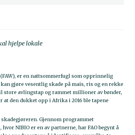
kal hjelpe lokale
 (FAW), er en nattsommerfugl som opprinnelig
an gjøre vesentlig skade på mais, ris og en rekke
til store avlingstap og rammet millioner av bønder,
ter at den dukket opp i Afrika i 2016 ble tapene
pe skadegjøreren. Gjennom programmet
hvor NIBIO er en av partnerne, har FAO begynt å