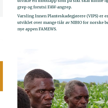
utvikle en mobilapp som på sikt skal kunne hj
grep og forutsi FAW-angrep.
Varsling Innen Planteskadegjørere (VIPS) er e
utviklet over mange tiår av NIBIO for norske bø
nye appen FAMEWS.