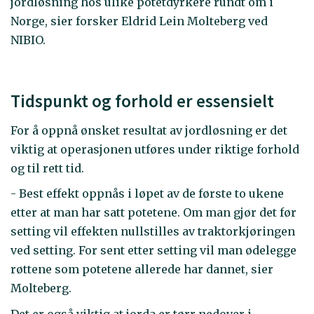
jordløsning hos ulike potetdyrkere rundt om i
Norge, sier forsker Eldrid Lein Molteberg ved
NIBIO.
Tidspunkt og forhold er essensielt
For å oppnå ønsket resultat av jordløsning er det
viktig at operasjonen utføres under riktige forhold
og til rett tid.
- Best effekt oppnås i løpet av de første to ukene
etter at man har satt potetene. Om man gjør det før
setting vil effekten nullstilles av traktorkjøringen
ved setting. For sent etter setting vil man ødelegge
røttene som potetene allerede har dannet, sier
Molteberg.
Det er også viktig at jorda er tørr nedover i