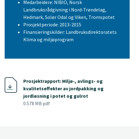
Medarbeidere: NIBIO, Norsk
Landbruksrådgivning i Nord-Trøndelag,
Hedmark, Solør Odal og Viken, Tromspotet
Prosjektperiode: 2013-2015
Finansieringskilder: Landbruksdirektoratets
Klima og miljøprogram
Prosjektrapport: Miljø-, avlings- og
kvalitetseffekter av jordpakking og
jordløsning i potet og gulrot
0.578 MB pdf