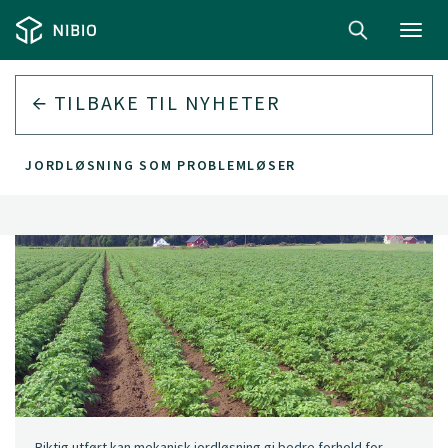
Toggl
navig
TILBAKE TIL
NYHETER
JORDLØSNING SOM PROBLEMLØSER
Riktig utført kan mekanisk jordløsning gi bedre forhold for