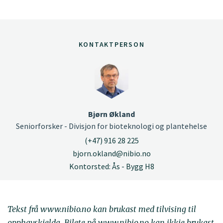
KONTAKTPERSON
Bjørn Økland
Seniorforsker - Divisjon for bioteknologi og plantehelse
(+47) 916 28 225
bjorn.okland@nibio.no
Kontorsted: Ås - Bygg H8
Tekst frå www.nibio.no kan brukast med tilvising til
opphavskjelda. Bilete på www.nibio.no kan ikkje brukast