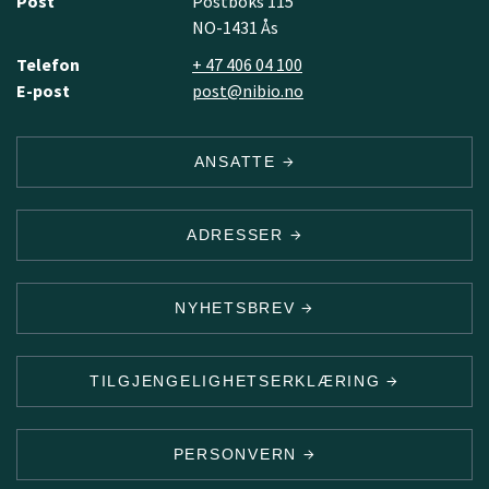
Post
Postboks 115
NO-1431 Ås
Telefon
+ 47 406 04 100
E-post
post@nibio.no
ANSATTE
ADRESSER
NYHETSBREV
TILGJENGELIGHETSERKLÆRING
PERSONVERN