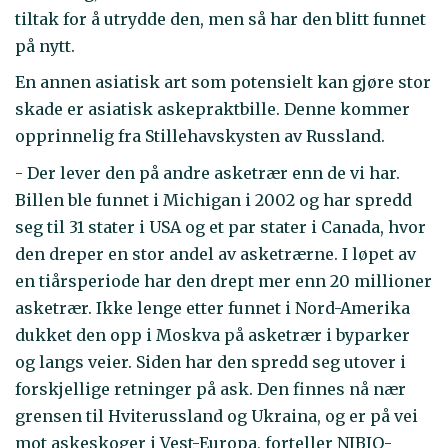
tiltak for å utrydde den, men så har den blitt funnet
på nytt.
En annen asiatisk art som potensielt kan gjøre stor
skade er asiatisk askepraktbille. Denne kommer
opprinnelig fra Stillehavskysten av Russland.
- Der lever den på andre asketrær enn de vi har.
Billen ble funnet i Michigan i 2002 og har spredd
seg til 31 stater i USA og et par stater i Canada, hvor
den dreper en stor andel av asketrærne. I løpet av
en tiårsperiode har den drept mer enn 20 millioner
asketrær. Ikke lenge etter funnet i Nord-Amerika
dukket den opp i Moskva på asketrær i byparker
og langs veier. Siden har den spredd seg utover i
forskjellige retninger på ask. Den finnes nå nær
grensen til Hviterussland og Ukraina, og er på vei
mot askeskoger i Vest-Europa, forteller NIBIO-