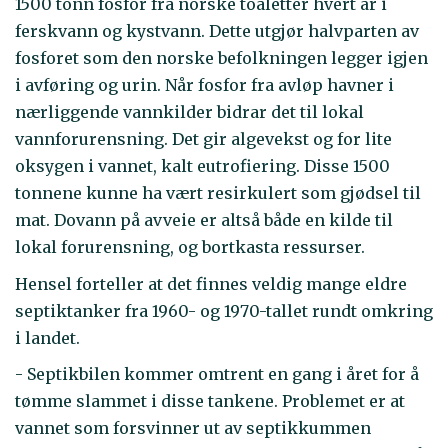
1500 tonn fosfor fra norske toaletter hvert år i
ferskvann og kystvann. Dette utgjør halvparten av
fosforet som den norske befolkningen legger igjen
i avføring og urin. Når fosfor fra avløp havner i
nærliggende vannkilder bidrar det til lokal
vannforurensning. Det gir algevekst og for lite
oksygen i vannet, kalt eutrofiering. Disse 1500
tonnene kunne ha vært resirkulert som gjødsel til
mat. Dovann på avveie er altså både en kilde til
lokal forurensning, og bortkasta ressurser.
Hensel forteller at det finnes veldig mange eldre
septiktanker fra 1960- og 1970-tallet rundt omkring
i landet.
- Septikbilen kommer omtrent en gang i året for å
tømme slammet i disse tankene. Problemet er at
vannet som forsvinner ut av septikkummen