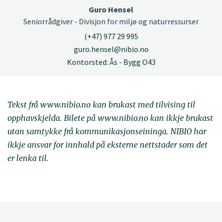
Guro Hensel
Seniorrådgiver - Divisjon for miljø og naturressurser
(+47) 977 29 995
guro.hensel@nibio.no
Kontorsted: Ås - Bygg O43
Tekst frå www.nibio.no kan brukast med tilvising til
opphavskjelda. Bilete på www.nibio.no kan ikkje brukast
utan samtykke frå kommunikasjonseininga. NIBIO har
ikkje ansvar for innhald på eksterne nettstader som det
er lenka til.