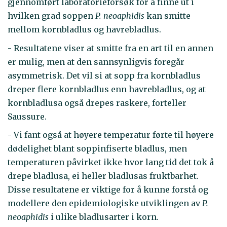
gjennomført laboratorieforsøk for å finne ut i
hvilken grad soppen
P. neoaphidis
kan smitte
mellom kornbladlus og havrebladlus.
- Resultatene viser at smitte fra en art til en annen
er mulig, men at den sannsynligvis foregår
asymmetrisk. Det vil si at sopp fra kornbladlus
dreper flere kornbladlus enn havrebladlus, og at
kornbladlusa også drepes raskere, forteller
Saussure.
- Vi fant også at høyere temperatur førte til høyere
dødelighet blant soppinfiserte bladlus, men
temperaturen påvirket ikke hvor lang tid det tok å
drepe bladlusa, ei heller bladlusas fruktbarhet.
Disse resultatene er viktige for å kunne forstå og
modellere den epidemiologiske utviklingen av
P.
neoaphidis
i ulike bladlusarter i korn.