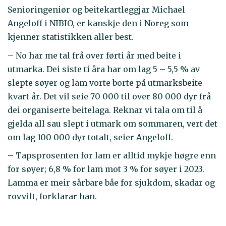
Senioringeniør og beitekartleggjar Michael
Angeloff i NIBIO, er kanskje den i Noreg som
kjenner statistikken aller best.
– No har me tal frå over førti år med beite i
utmarka. Dei siste ti åra har om lag 5 – 5,5 % av
slepte søyer og lam vorte borte på utmarksbeite
kvart år. Det vil seie 70 000 til over 80 000 dyr frå
dei organiserte beitelaga. Reknar vi tala om til å
gjelda all sau slept i utmark om sommaren, vert det
om lag 100 000 dyr totalt, seier Angeloff.
– Tapsprosenten for lam er alltid mykje høgre enn
for søyer; 6,8 % for lam mot 3 % for søyer i 2023.
Lamma er meir sårbare båe for sjukdom, skadar og
rovvilt, forklarar han.