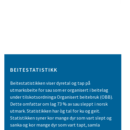
BEITESTATISTIKK
Beitestatistikken viser dyretal og tap på
utmarksbeite for sau som er organisert i beitelag
under tilskotsordninga Organisert beitebruk (OBB).
Dette omfattar om lag 73 % av sau sleppt i norsk
utmark. Statistikken har òg tal for ku og geit.
Statistikken syner kor mange dyr som vart slept og
sanka og kor mange dyr som vart tapt, samla