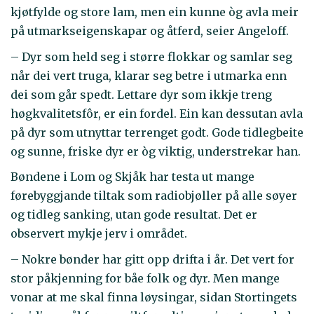
kjøtfylde og store lam, men ein kunne òg avla meir
på utmarkseigenskapar og åtferd, seier Angeloff.
– Dyr som held seg i større flokkar og samlar seg
når dei vert truga, klarar seg betre i utmarka enn
dei som går spedt. Lettare dyr som ikkje treng
høgkvalitetsfôr, er ein fordel. Ein kan dessutan avla
på dyr som utnyttar terrenget godt. Gode tidlegbeite
og sunne, friske dyr er òg viktig, understrekar han.
Bøndene i Lom og Skjåk har testa ut mange
førebyggjande tiltak som radiobjøller på alle søyer
og tidleg sanking, utan gode resultat. Det er
observert mykje jerv i området.
– Nokre bønder har gitt opp drifta i år. Det vert for
stor påkjenning for båe folk og dyr. Men mange
vonar at me skal finna løysingar, sidan Stortingets