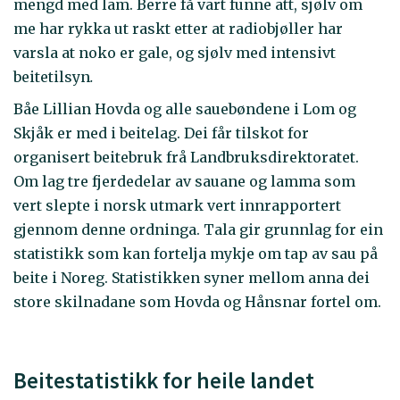
mengd med lam. Berre få vart funne att, sjølv om
me har rykka ut raskt etter at radiobjøller har
varsla at noko er gale, og sjølv med intensivt
beitetilsyn
.
Båe Lillian Hovda og alle sauebøndene i Lom og
Skjåk er med i beitelag. Dei får tilskot for
organisert beitebruk frå Landbruksdirektoratet.
Om lag tre fjerdedelar av sauane og lamma som
vert slepte i norsk utmark vert innrapportert
gjennom denne ordninga. Tala gir grunnlag for ein
statistikk som kan fortelja mykje om tap av sau på
beite i Noreg. Statistikken syner mellom anna dei
store skilnadane som Hovda og Hånsnar fortel om.
Beitestatistikk for heile landet