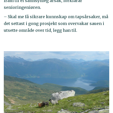
fram til ei sannsynleg årsak, forklarar
senioringeniøren.
– Skal me få sikrare kunnskap om tapsårsaker, må
det settast i gong prosjekt som overvakar sauen i
utsette område over tid, legg han til.