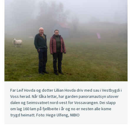
Far Leif Hovda og dotter Lillian Hovda driv med sau i Vestbygdi i
Voss herad. Når tåka lettar, har garden panoramautsyn utover
dalen og Seimsvatnet nord-vest for Vossavangen. Dei slapp
om lag 160 lam på fjellbeite i år og no er nesten alle kome
trygd heimatt. Foto: Hege Ulfeng, NIBIO