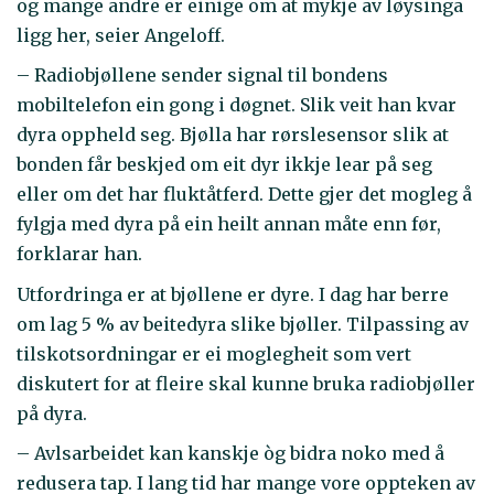
og mange andre er einige om at mykje av løysinga
ligg her, seier Angeloff.
– Radiobjøllene sender signal til bondens
mobiltelefon ein gong i døgnet. Slik veit han kvar
dyra oppheld seg. Bjølla har rørslesensor slik at
bonden får beskjed om eit dyr ikkje lear på seg
eller om det har fluktåtferd. Dette gjer det mogleg å
fylgja med dyra på ein heilt annan måte enn før,
forklarar han.
Utfordringa er at bjøllene er dyre. I dag har berre
om lag 5 % av beitedyra slike bjøller. Tilpassing av
tilskotsordningar er ei moglegheit som vert
diskutert for at fleire skal kunne bruka radiobjøller
på dyra.
– Avlsarbeidet kan kanskje òg bidra noko med å
redusera tap. I lang tid har mange vore oppteken av