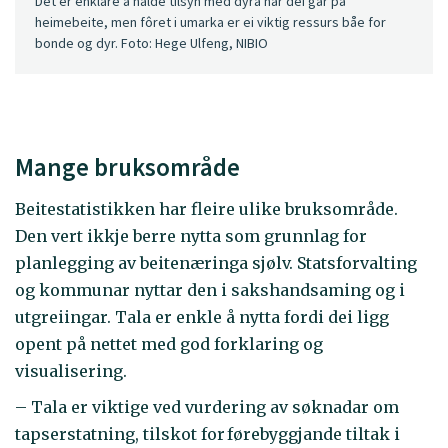
Det er enklare å halde tilsyn med dyra når dei går på
heimebeite, men fôret i umarka er ei viktig ressurs båe for
bonde og dyr. Foto: Hege Ulfeng, NIBIO
Mange bruksområde
Beitestatistikken har fleire ulike bruksområde.
Den vert ikkje berre nytta som grunnlag for
planlegging av beitenæringa sjølv. Statsforvalting
og kommunar nyttar den i sakshandsaming og i
utgreiingar. Tala er enkle å nytta fordi dei ligg
opent på nettet med god forklaring og
visualisering.
– Tala er viktige ved vurdering av søknadar om
tapserstatning, tilskot for førebyggjande tiltak i