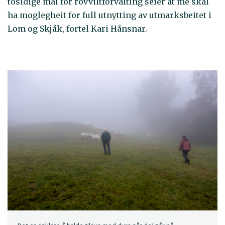
tosidige mål for rovviltforvalting seier at me skal
ha moglegheit for full utnytting av utmarksbeitet i
Lom og Skjåk, fortel Kari Hånsnar.