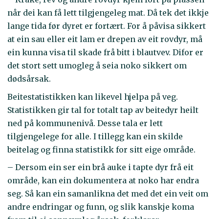
når dei kan få lett tilgjengeleg mat. Då tek det ikkje
lange tida før dyret er fortært. For å påvisa sikkert
at ein sau eller eit lam er drepen av eit rovdyr, må
ein kunna visa til skade frå bitt i blautvev. Difor er
det stort sett umogleg å seia noko sikkert om
dødsårsak.
Beitestatistikken kan likevel hjelpa på veg.
Statistikken gir tal for totalt tap av beitedyr heilt
ned på kommunenivå. Desse tala er lett
tilgjengelege for alle. I tillegg kan ein skilde
beitelag og finna statistikk for sitt eige område.
– Dersom ein ser ein brå auke i tapte dyr frå eit
område, kan ein dokumentera at noko har endra
seg. Så kan ein samanlikna det med det ein veit om
andre endringar og funn, og slik kanskje koma