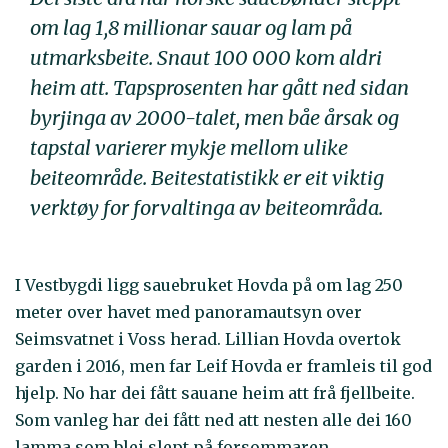
om lag 1,8 millionar sauar og lam på
utmarksbeite. Snaut 100 000 kom aldri
heim att. Tapsprosenten har gått ned sidan
byrjinga av 2000-talet, men båe årsak og
tapstal varierer mykje mellom ulike
beiteområde. Beitestatistikk er eit viktig
verktøy for forvaltinga av beiteområda.
I Vestbygdi ligg sauebruket Hovda på om lag 250
meter over havet med panoramautsyn over
Seimsvatnet i Voss herad. Lillian Hovda overtok
garden i 2016, men far Leif Hovda er framleis til god
hjelp. No har dei fått sauane heim att frå fjellbeite.
Som vanleg har dei fått ned att nesten alle dei 160
lamma som blei slept på forsommaren.