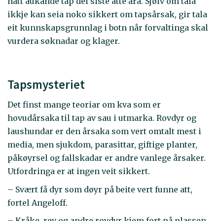
hatt aukande tap dei siste åtte åra. Sjølv om tala
ikkje kan seia noko sikkert om tapsårsak, gir tala
eit kunnskapsgrunnlag i botn når forvaltinga skal
vurdera søknadar og klager.
Tapsmysteriet
Det finst mange teoriar om kva som er
hovudårsaka til tap av sau i utmarka. Rovdyr og
laushundar er den årsaka som vert omtalt mest i
media, men sjukdom, parasittar, giftige planter,
påkøyrsel og fallskadar er andre vanlege årsaker.
Utfordringa er at ingen veit sikkert.
– Svært få dyr som døyr på beite vert funne att,
fortel Angeloff.
– Kråke, rev og andre rovdyr kjem fort på plassen