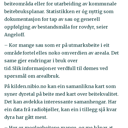
beiteområda eller for utarbeiding av kommunale
beitebruksplanar. Statistikken er óg nyttig som
dokumentasjon for tap av sau og generell
oppfølging av bestandsmåla for rovdyr, seier
Angeloff.
– Kor mange sau som er på utmarksbeite i eit
område fortel elles noko om verdien av areala. Det
same gjer endringar i bruk over
tid. Slik informasjon er verdfull til dømes ved
spørsmål om arealbruk.
På kilden.nibio.no kan ein samanlikna kart som
syner dyretal på beite med kart over beitekvalitet.
Det kan avdekka interessante samanhengar. Har
ein data frå radiobjøller, kan ein i tillegg sjå kvar
dyra har gått mest.
– Her er moglegheitene mange, og me håpar at