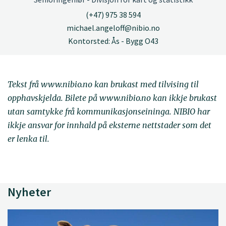
(+47) 975 38 594
michael.angeloff@nibio.no
Kontorsted: Ås - Bygg O43
Tekst frå www.nibio.no kan brukast med tilvising til
opphavskjelda. Bilete på www.nibio.no kan ikkje brukast
utan samtykke frå kommunikasjonseininga. NIBIO har
ikkje ansvar for innhald på eksterne nettstader som det
er lenka til.
Nyheter