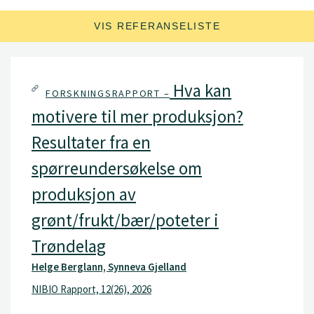
VIS REFERANSELISTE
Hva kan
FORSKNINGSRAPPORT –
motivere til mer produksjon?
Resultater fra en
spørreundersøkelse om
produksjon av
grønt/frukt/bær/poteter i
Trøndelag
Helge Berglann, Synneva Gjelland
NIBIO Rapport, 12(26), 2026