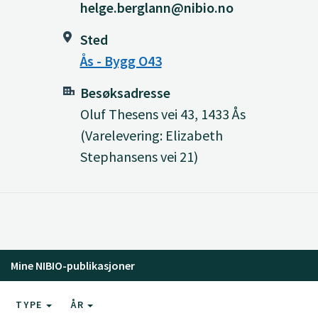
helge.berglann@nibio.no
Sted
Ås - Bygg O43
Besøksadresse
Oluf Thesens vei 43, 1433 Ås
(Varelevering: Elizabeth
Stephansens vei 21)
Mine NIBIO-publikasjoner
TYPE
ÅR