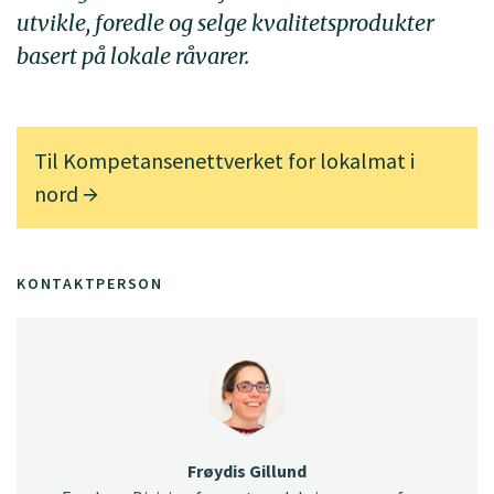
utvikle, foredle og selge kvalitetsprodukter
basert på lokale råvarer.
Til
Kompetansenettverket for lokalmat i
nord
KONTAKTPERSON
Frøydis Gillund