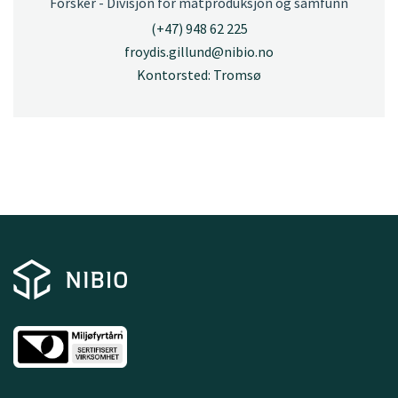
Forsker - Divisjon for matproduksjon og samfunn
(+47) 948 62 225
froydis.gillund@nibio.no
Kontorsted: Tromsø