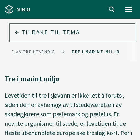
Toggl
navig
TILBAKE TIL
TEMA
TELSE AV TRE UTVENDIG
TRE I MARINT MILJØ
Tre i marint miljø
Levetiden til tre i sjøvann er ikke lett å forutsi,
siden den er avhengig av tilstedeværelsen av
skadegjørere som pælemark og pælelus. Er
nevnte organismer til stede, er levetiden til de
fleste ubehandlete europeiske treslag kort. Per i