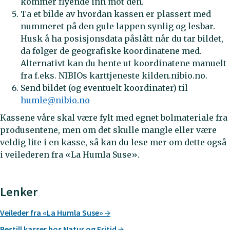
kommer flyende inn mot den.
Ta et bilde av hvordan kassen er plassert med
nummeret på den gule lappen synlig og lesbar.
Husk å ha posisjonsdata påslått når du tar bildet,
da følger de geografiske koordinatene med.
Alternativt kan du hente ut koordinatene manuelt
fra f.eks. NIBIOs karttjeneste kilden.nibio.no.
Send bildet (og eventuelt koordinater) til
humle@nibio.no
Kassene våre skal være fylt med egnet bolmateriale fra
produsentene, men om det skulle mangle eller være
veldig lite i en kasse, så kan du lese mer om dette også
i veilederen fra «La Humla Suse».
Lenker
Veileder fra «La Humla Suse»
Bestill kasser hos Natur og Fritid