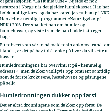
organisasjonen «La Humla Suse». Mjelde er nok
nestoren i Norge når det gjelder humlekasser. Han har
holdt utallige kurs, og du har kanskje sett ham på NRK.
Han deltok nemlig i programmet «Naturligvis» på
NRK i 2016. Der snakket han om humler og
humlekasser, og viste frem de han hadde i sin egen
hage.
Etter hvert som våren nå melder sin ankomst rundt om
i landet, er det på høy tid å tenke på hvor du vil sette ut
kassen.
Humledronningene har overvintret på «hemmelig
adresse», men dukker vanligvis opp omtrent samtidig
som de første krokusene, hestehovene og gåsungene
på selja.
Humledronningen dukker opp først
Det er altså dronningene som dukker opp først. De