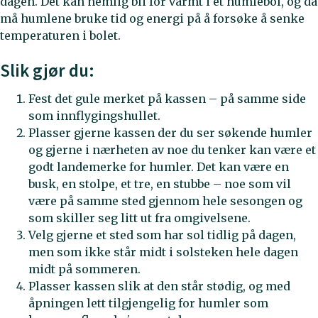
dagen. Det kan nemlig bli for varmt i et humlebol, og da
må humlene bruke tid og energi på å forsøke å senke
temperaturen i bolet.
Slik gjør du:
Fest det gule merket på kassen – på samme side
som innflygingshullet.
Plasser gjerne kassen der du ser søkende humler
og gjerne i nærheten av noe du tenker kan være et
godt landemerke for humler. Det kan være en
busk, en stolpe, et tre, en stubbe – noe som vil
være på samme sted gjennom hele sesongen og
som skiller seg litt ut fra omgivelsene.
Velg gjerne et sted som har sol tidlig på dagen,
men som ikke står midt i solsteken hele dagen
midt på sommeren.
Plasser kassen slik at den står stødig, og med
åpningen lett tilgjengelig for humler som