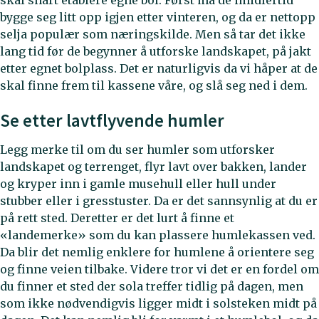
skal snart etablere egne bol. Først må de imidlertid
bygge seg litt opp igjen etter vinteren, og da er nettopp
selja populær som næringskilde. Men så tar det ikke
lang tid før de begynner å utforske landskapet, på jakt
etter egnet bolplass. Det er naturligvis da vi håper at de
skal finne frem til kassene våre, og slå seg ned i dem.
Se etter lavtflyvende humler
Legg merke til om du ser humler som utforsker
landskapet og terrenget, flyr lavt over bakken, lander
og kryper inn i gamle musehull eller hull under
stubber eller i gresstuster. Da er det sannsynlig at du er
på rett sted. Deretter er det lurt å finne et
«landemerke» som du kan plassere humlekassen ved.
Da blir det nemlig enklere for humlene å orientere seg
og finne veien tilbake. Videre tror vi det er en fordel om
du finner et sted der sola treffer tidlig på dagen, men
som ikke nødvendigvis ligger midt i solsteken midt på