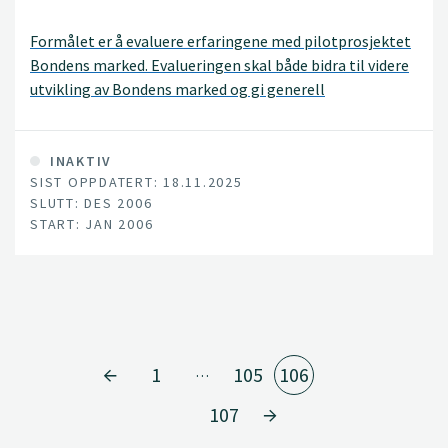
Formålet er å evaluere erfaringene med pilotprosjektet
Bondens marked. Evalueringen skal både bidra til videre
utvikling av Bondens marked og gi generell
forskningsbasert kunnskap om utfordringer og
ringvirkninger ved introduksjon av nye markedskanaler.
INAKTIV
SIST OPPDATERT: 18.11.2025
SLUTT: DES 2006
START: JAN 2006
1
105
106
…
107