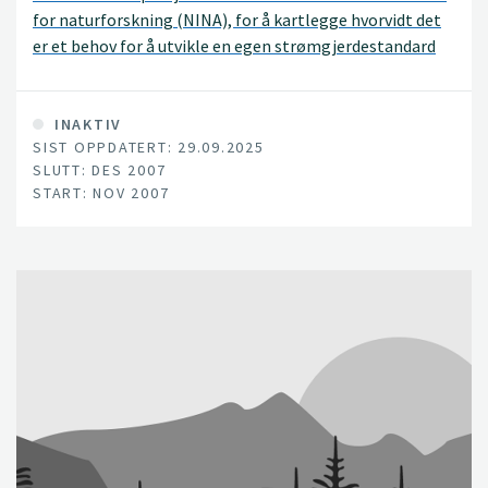
for naturforskning (NINA), for å kartlegge hvorvidt det
er et behov for å utvikle en egen strømgjerdestandard
for vandrebirøkt. Vi har tatt utgangspunkt i en skriftlig
spørreundersøkelse, samt telefonintervjuer av våre
informanter innen birøkt på Østlandet.
INAKTIV
SIST OPPDATERT: 29.09.2025
SLUTT: DES 2007
START: NOV 2007