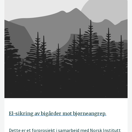
El-sikring av bigårder mot bjørneangrep.
Dette er et forprosjekt i samarbeid med Norsk Institutt