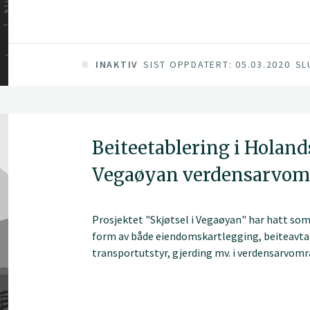
INAKTIV
SIST OPPDATERT: 05.03.2020
SL
Beiteetablering i Holand
Vegaøyan verdensarvom
Prosjektet "Skjøtsel i Vegaøyan" har hatt som 
form av både eiendomskartlegging, beiteavtal
transportutstyr, gjerding mv. i verdensarvområ
som en forutsetning for å bevare kulturlanska
sentrale tiltakene i forvaltningsplanen for 
"Skjøtsel i Vegaøyan" tok til våren 2006 og re