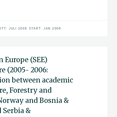
itebrukere med tilhold på Vega hovedøy.
ag og arbeidet resulterte blant annet i
ransport av dyr og utstyr til og fra
UTT: JULI 2008
START: JAN 2008
n Europe (SEE)
e (2005- 2006:
ation between academic
re, Forestry and
 Norway and Bosnia &
d Serbia &