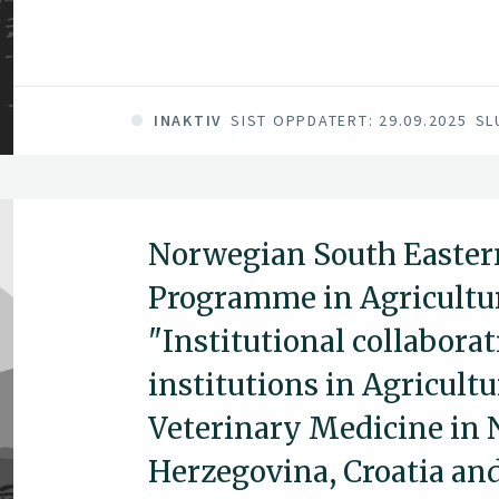
grunneiere innenfor verdensarvområdet og be
Prosessen innebar reetablering av Vega beitel
finansiering og innkjøp av en føringsflåte for t
"beiteøyene".
INAKTIV
SIST OPPDATERT: 29.09.2025
SL
Norwegian South Easter
Programme in Agricultur
"Institutional collabor
institutions in Agricultu
Veterinary Medicine in
Herzegovina, Croatia an