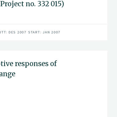
roject no. 332 015)
UTT: DES 2007
START: JAN 2007
ive responses of
hange