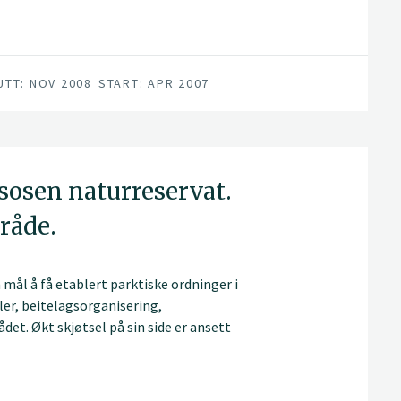
UTT: NOV 2008
START: APR 2007
sosen naturreservat.
råde.
mål å få etablert parktiske ordninger i
er, beitelagsorganisering,
det. Økt skjøtsel på sin side er ansett
psverdiene i området og er et av de
verdensarvområdet. Arbeidet med prosjektet
sulterte i beteavtaler mellom en rekke