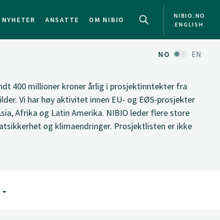
NIBIO.NO
NYHETER
ANSATTE
OM NIBIO
ENGLISH
NO
EN
ndt 400 millioner kroner årlig i prosjektinntekter fra
ilder. Vi har høy aktivitet innen EU- og EØS-prosjekter
Asia, Afrika og Latin Amerika. NIBIO leder flere store
tsikkerhet og klimaendringer. Prosjektlisten er ikke
G