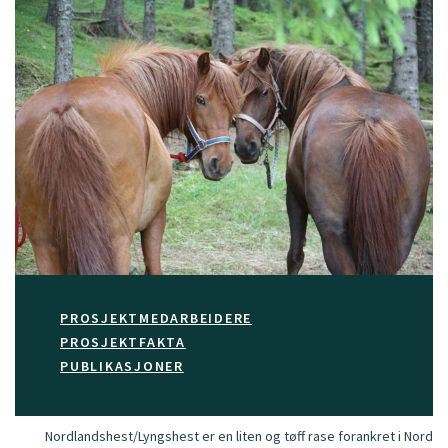
PROSJEKTMEDARBEIDERE
PROSJEKTFAKTA
PUBLIKASJONER
Nordlandshest/Lyngshest er en liten og tøff rase forankret i Nord