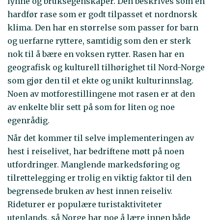
lynne og bruksegenskaper. Den beskrives som en
hardfør rase som er godt tilpasset et nordnorsk
klima. Den har en størrelse som passer for barn
og uerfarne ryttere, samtidig som den er sterk
nok til å bære en voksen rytter. Rasen har en
geografisk og kulturell tilhørighet til Nord-Norge
som gjør den til et ekte og unikt kulturinnslag.
Noen av motforestillingene mot rasen er at den
av enkelte blir sett på som for liten og noe
egenrådig.
Når det kommer til selve implementeringen av
hest i reiselivet, har bedriftene møtt på noen
utfordringer. Manglende markedsføring og
tilrettelegging er trolig en viktig faktor til den
begrensede bruken av hest innen reiseliv.
Rideturer er populære turistaktiviteter
utenlands, så Norge har noe å lære innen både