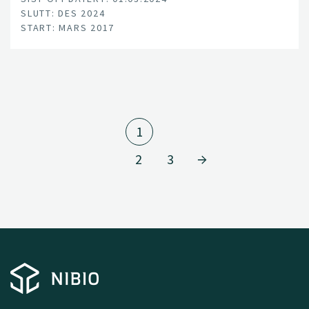
approach for use on the national level.
SLUTT: DES 2024
START: MARS 2017
1
2
3