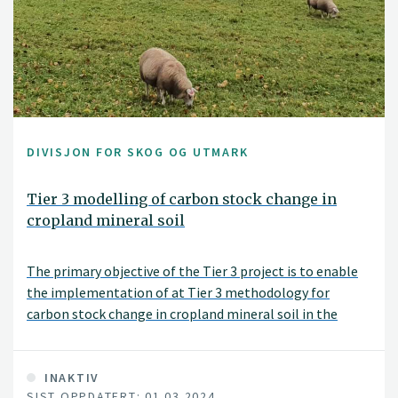
DIVISJON FOR SKOG OG UTMARK
Tier 3 modelling of carbon stock change in
cropland mineral soil
The primary objective of the Tier 3 project is to enable
the implementation of at Tier 3 methodology for
carbon stock change in cropland mineral soil in the
national GHG accounting under the UNFCCC. This
includes both developing a Tier 3 methodology based on
a modeling approach and verification of such an
INAKTIV
SIST OPPDATERT: 01.03.2024