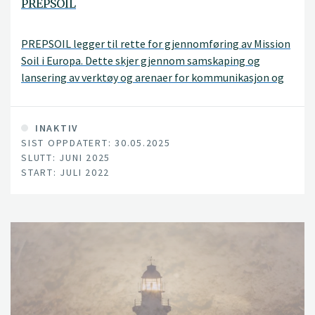
PREPSOIL
PREPSOIL legger til rette for gjennomføring av Mission
Soil i Europa. Dette skjer gjennom samskaping og
lansering av verktøy og arenaer for kommunikasjon og
læring, samt gjennom kartlegging og dialog for å forstå
hvordan regionale vurderinger av jordbehov, støttet av
harmoniserte overvåkingsmekanismer, kan føre til
INAKTIV
SIST OPPDATERT: 30.05.2025
tiltak i levende laboratorier og fyrtårn for jordhelse.
SLUTT: JUNI 2025
START: JULI 2022