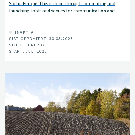
Soil in Europe. This is done through co-creating and
launching tools and venues for communication and
learning, as well as through mapping and dialogue to
understand how regional soil needs assessments,
supported by harmonized monitoring mechanisms, can
INAKTIV
SIST OPPDATERT: 30.05.2025
lead to action in Living Labs and Lighthouses.
SLUTT: JUNI 2025
START: JULI 2022