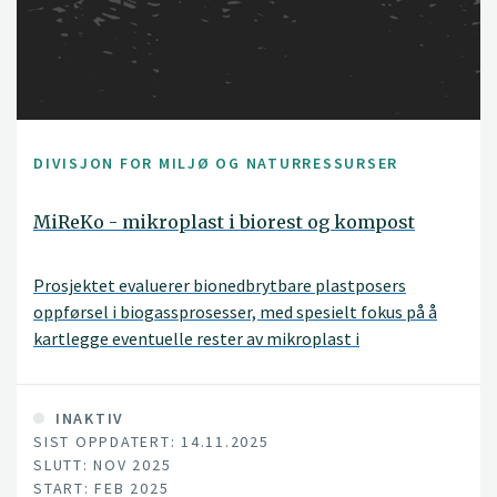
DIVISJON FOR MILJØ OG NATURRESSURSER
MiReKo - mikroplast i biorest og kompost
Prosjektet evaluerer bionedbrytbare plastposers
oppførsel i biogassprosesser, med spesielt fokus på å
kartlegge eventuelle rester av mikroplast i
sluttproduktet. Gjennom prosjektet er 6 ulike posetyper
fra 3 produsenter evaluert.
INAKTIV
SIST OPPDATERT: 14.11.2025
SLUTT: NOV 2025
START: FEB 2025