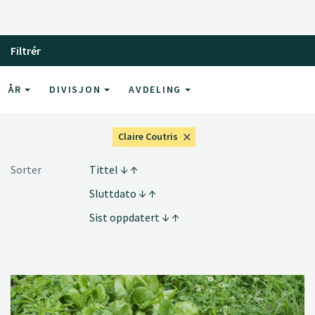
Filtrér
ÅR
DIVISJON
AVDELING
Claire Coutris
Sorter
Tittel
Sluttdato
Sist oppdatert