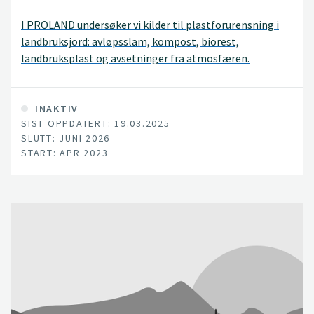
I PROLAND undersøker vi kilder til plastforurensning i
landbruksjord: avløpsslam, kompost, biorest,
landbruksplast og avsetninger fra atmosfæren.
Konsentrasjoner av plast, plasttyper og additiver
knyttet til plast skal kvantifiseres i landbruksjord fra
ulike områder. Videre skal det vurderes hvilke risikoer
INAKTIV
SIST OPPDATERT: 19.03.2025
mikroplast, plastadditiver og plantevernmidler utgjør
SLUTT: JUNI 2026
for jordøkosystemet.
START: APR 2023