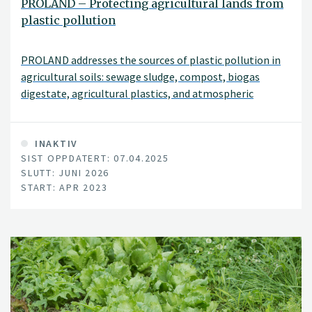
PROLAND – Protecting agricultural lands from
plastic pollution
PROLAND addresses the sources of plastic pollution in
agricultural soils: sewage sludge, compost, biogas
digestate, agricultural plastics, and atmospheric
deposition. The project unfolds pressures of plastic and
associated chemical hazards by analyzing their levels in
soils and conducting fate and impact studies. It deploys
INAKTIV
SIST OPPDATERT: 07.04.2025
cutting edge “design thinking” methods to co-develop
SLUTT: JUNI 2026
measures for pollution prevention.
START: APR 2023