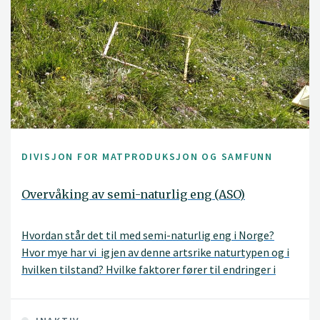
DIVISJON FOR MATPRODUKSJON OG SAMFUNN
Overvåking av semi-naturlig eng (ASO)
Hvordan står det til med semi-naturlig eng i Norge?
Hvor mye har vi igjen av denne artsrike naturtypen og i
hvilken tilstand? Hvilke faktorer fører til endringer i
semi-naturlig eng på sikt?