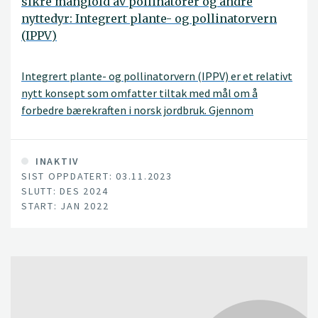
sikre mangfold av pollinatorer og andre
nyttedyr: Integrert plante- og pollinatorvern
(IPPV)
Integrert plante- og pollinatorvern (IPPV) er et relativt
nytt konsept som omfatter tiltak med mål om å
forbedre bærekraften i norsk jordbruk. Gjennom
målrettede IPPV tiltak legges det til rette for økt
biologisk mangfold i jordbrukslandskapet, både for å
begrense bruk av plantevernmidler og forbedre
INAKTIV
SIST OPPDATERT: 03.11.2023
pollineringen. Både pollinering og naturlig
SLUTT: DES 2024
skadedyrkontroll er viktige økosystemtjenester som
START: JAN 2022
jordbruket kan dra stor nytte av. I dette prosjektet
studerer vi IPPV ved etablering av blomsterstriper som
tiltak i kulturlandskap flere steder i landet.