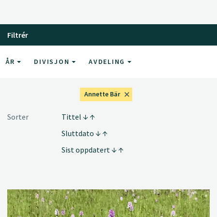
Filtrér
ÅR
DIVISJON
AVDELING
Annette Bär
Sorter
Tittel
Sluttdato
Sist oppdatert