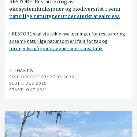
RESTORE: Restaurering av
økosystemfunksjoner og biodiversitet i semi-
naturlige naturtyper under sterkt arealpress
I RESTORE skal vi utvikle nye løsninger for restaurering
av semi-naturlige natur som er i fare for tap og
forringelse på grunn av endringer i arealbruk.
Resultatene skal gi grunnlag for en bedre ivaretagelse
av det biologiske mangfoldet og de økologiske
funksjonene som finnes i semi-naturlig natur.
INAKTIV
SIST OPPDATERT: 27.06.2026
SLUTT: DES 2025
START: OKT 2021