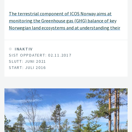
The terrestrial component of ICOS Norway aims at
monitoring the Greenhouse gas (GHG) balance of key
Norwegian land ecosystems and at understanding their
response to climate change, variability and extreme
events. In this first phase, we concentrate our efforts on
forest ecosystems The terrestrial component is
INAKTIV
SIST OPPDATERT: 02.11.2017
represented by a planned class 2 station located in
SLUTT: JUNI 2021
Southeast Norway in the community of Hurdal, Akershus
START: JULI 2016
county.